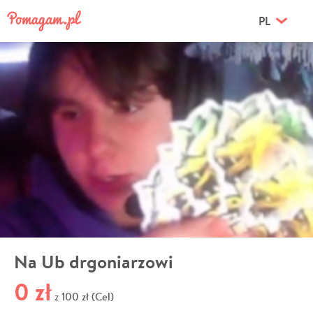
PL
Na Ub drgoniarzowi
0 zł
100 zł (Cel)
z