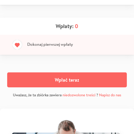
Wpłaty:
0
Dokonaj pierwszej wpłaty
Wpłać teraz
Uważasz, że ta zbiórka zawiera
niedozwolone treści
?
Napisz do nas