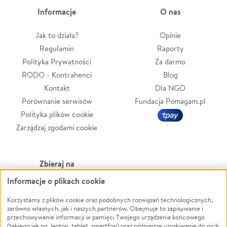
Informacje
O nas
Jak to działa?
Opinie
Regulamin
Raporty
Polityka Prywatności
Za darmo
RODO - Kontrahenci
Blog
Kontakt
Dla NGO
Porównanie serwisów
Fundacja Pomagam.pl
Polityka plików cookie
Zarządzaj zgodami cookie
Zbieraj na
Informacje o plikach cookie
Leczenie
LGBTQ+
Zwierzęta
Powódź
Korzystamy z plików cookie oraz podobnych rozwiązań technologicznych,
zarówno własnych, jak i naszych partnerów. Obejmuje to zapisywanie i
Pożar
Wichura
przechowywanie informacji w pamięci Twojego urządzenia końcowego
(takiego jak np. laptop, tablet, smartfon) oraz późniejsze uzyskiwanie do nich
Ukraina
NGO