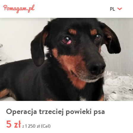
PL
Operacja trzeciej powieki psa
5 zł
1 250 zł (Cel)
z