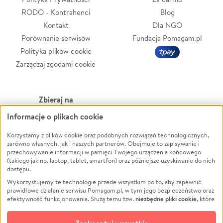
RODO - Kontrahenci
Blog
Kontakt
Dla NGO
Porównanie serwisów
Fundacja Pomagam.pl
Polityka plików cookie
Zarządzaj zgodami cookie
Zbieraj na
Informacje o plikach cookie
Leczenie
LGBTQ+
Zwierzęta
Powódź
Korzystamy z plików cookie oraz podobnych rozwiązań technologicznych,
zarówno własnych, jak i naszych partnerów. Obejmuje to zapisywanie i
Pożar
Wichura
przechowywanie informacji w pamięci Twojego urządzenia końcowego
(takiego jak np. laptop, tablet, smartfon) oraz późniejsze uzyskiwanie do nich
Ukraina
NGO
dostępu.
Sport
Religia
Wykorzystujemy te technologie przede wszystkim po to, aby zapewnić
Pomoc Finansowa
Edukacja
prawidłowe działanie serwisu Pomagam.pl, w tym jego bezpieczeństwo oraz
niezbędne pliki cookie
efektywność funkcjonowania. Służą temu tzw.
, które
Projekty
Podróż
pozostają zawsze aktywne.
Dowiedz się więcej
Pogrzeb
Impreza
opcjonalnych plików cookie
Dodatkowo, używamy
oraz podobnych