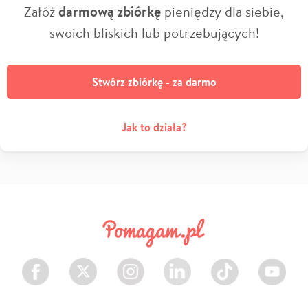
Załóż
darmową zbiórkę
pieniędzy dla siebie,
swoich bliskich lub potrzebujących!
Stwórz zbiórkę - za darmo
Jak to działa?
Facebook
Twitter
Instagram
LinkedIn
TikTok
Youtube