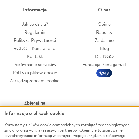
Informacje
O nas
Jak to działa?
Opinie
Regulamin
Raporty
Polityka Prywatności
Za darmo
RODO - Kontrahenci
Blog
Kontakt
Dla NGO
Porównanie serwisów
Fundacja Pomagam.pl
Polityka plików cookie
Zarządzaj zgodami cookie
Zbieraj na
Informacje o plikach cookie
Leczenie
LGBTQ+
Zwierzęta
Powódź
Korzystamy z plików cookie oraz podobnych rozwiązań technologicznych,
zarówno własnych, jak i naszych partnerów. Obejmuje to zapisywanie i
Pożar
Wichura
przechowywanie informacji w pamięci Twojego urządzenia końcowego