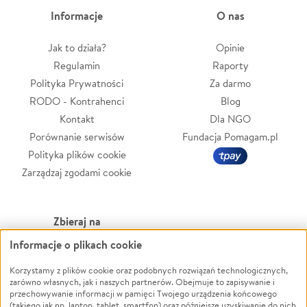
Informacje
O nas
Jak to działa?
Opinie
Regulamin
Raporty
Polityka Prywatności
Za darmo
RODO - Kontrahenci
Blog
Kontakt
Dla NGO
Porównanie serwisów
Fundacja Pomagam.pl
Polityka plików cookie
Zarządzaj zgodami cookie
Zbieraj na
Informacje o plikach cookie
Leczenie
LGBTQ+
Zwierzęta
Powódź
Korzystamy z plików cookie oraz podobnych rozwiązań technologicznych,
zarówno własnych, jak i naszych partnerów. Obejmuje to zapisywanie i
Pożar
Wichura
przechowywanie informacji w pamięci Twojego urządzenia końcowego
(takiego jak np. laptop, tablet, smartfon) oraz późniejsze uzyskiwanie do nich
Ukraina
NGO