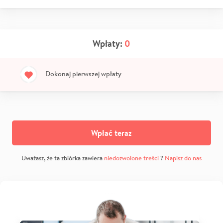
Wpłaty:
0
Dokonaj pierwszej wpłaty
Wpłać teraz
Uważasz, że ta zbiórka zawiera
niedozwolone treści
?
Napisz do nas