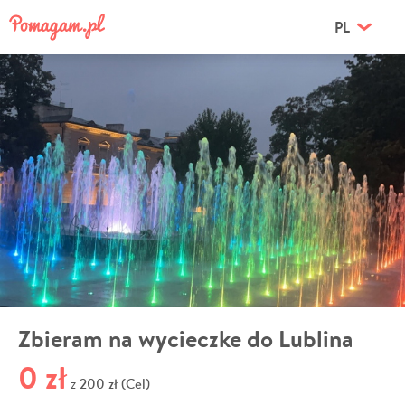
PL
Zbieram na wycieczke do Lublina
0 zł
200 zł (Cel)
z