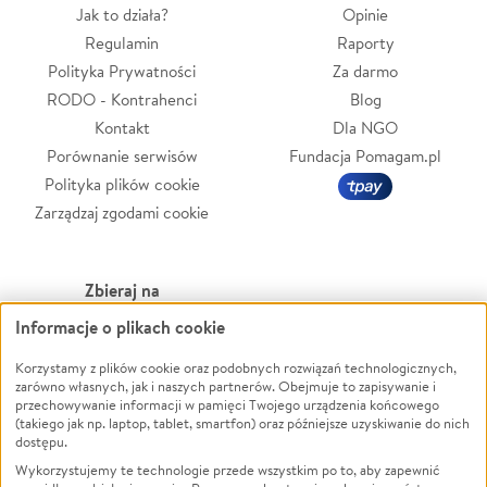
Jak to działa?
Opinie
Regulamin
Raporty
Polityka Prywatności
Za darmo
RODO - Kontrahenci
Blog
Kontakt
Dla NGO
Porównanie serwisów
Fundacja Pomagam.pl
Polityka plików cookie
Zarządzaj zgodami cookie
Zbieraj na
Informacje o plikach cookie
Leczenie
LGBTQ+
Zwierzęta
Powódź
Korzystamy z plików cookie oraz podobnych rozwiązań technologicznych,
zarówno własnych, jak i naszych partnerów. Obejmuje to zapisywanie i
Pożar
Wichura
przechowywanie informacji w pamięci Twojego urządzenia końcowego
(takiego jak np. laptop, tablet, smartfon) oraz późniejsze uzyskiwanie do nich
Ukraina
NGO
dostępu.
Sport
Religia
Wykorzystujemy te technologie przede wszystkim po to, aby zapewnić
Pomoc Finansowa
Edukacja