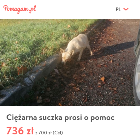
PL
Ciężarna suczka prosi o pomoc
736 zł
700 zł (Cel)
z