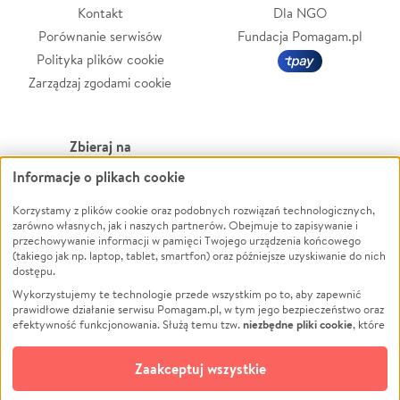
Kontakt
Dla NGO
Porównanie serwisów
Fundacja Pomagam.pl
Polityka plików cookie
Zarządzaj zgodami cookie
Zbieraj na
Informacje o plikach cookie
Leczenie
LGBTQ+
Zwierzęta
Powódź
Korzystamy z plików cookie oraz podobnych rozwiązań technologicznych,
zarówno własnych, jak i naszych partnerów. Obejmuje to zapisywanie i
Pożar
Wichura
przechowywanie informacji w pamięci Twojego urządzenia końcowego
(takiego jak np. laptop, tablet, smartfon) oraz późniejsze uzyskiwanie do nich
Ukraina
NGO
dostępu.
Sport
Religia
Wykorzystujemy te technologie przede wszystkim po to, aby zapewnić
Pomoc Finansowa
Edukacja
prawidłowe działanie serwisu Pomagam.pl, w tym jego bezpieczeństwo oraz
niezbędne pliki cookie
efektywność funkcjonowania. Służą temu tzw.
, które
Projekty
Podróż
pozostają zawsze aktywne.
Dowiedz się więcej
Pogrzeb
Impreza
opcjonalnych plików cookie
Dodatkowo, używamy
oraz podobnych
Zaakceptuj wszystkie
Społeczność lokalna
Ochrona środowiska
technologii do celów analitycznych i retargetingowych. Możesz wyrazić
zgodę na ich stosowanie lub jej odmówić. W dowolnym momencie masz
Kultura
Biznes