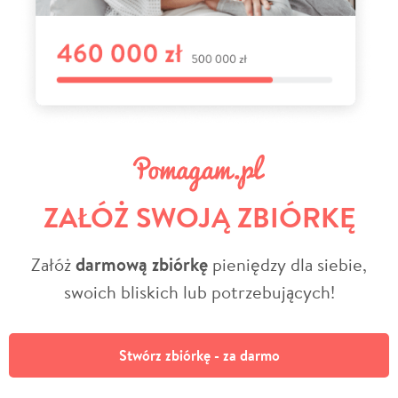
ZAŁÓŻ SWOJĄ ZBIÓRKĘ
Załóż
darmową zbiórkę
pieniędzy dla siebie,
swoich bliskich lub potrzebujących!
Stwórz zbiórkę - za darmo