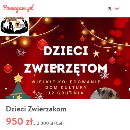
PL
Dzieci Zwierzakom
950 zł
2 000 zł (Cel)
z