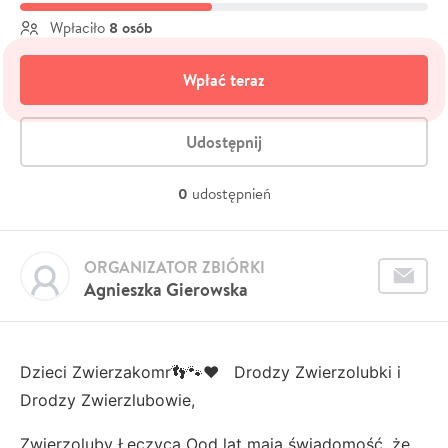
8 osób
Wpłaciło
Wpłać teraz
Udostępnij
0
udostępnień
ORGANIZATOR ZBIÓRKI
Agnieszka Gierowska
Dzieci Zwierzakom
r👣🐾♥️ Drodzy Zwierzolubki i
Drodzy Zwierzlubowie,
Zwierzoluby Łęczyca Ood lat mają świadomość, że