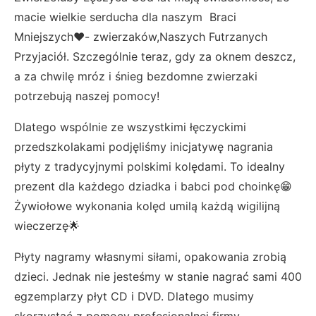
macie wielkie serducha dla naszym Braci
Mniejszych♥️- zwierzaków,Naszych Futrzanych
Przyjaciół. Szczególnie teraz, gdy za oknem deszcz,
a za chwilę mróz i śnieg bezdomne zwierzaki
potrzebują naszej pomocy!
Dlatego wspólnie ze wszystkimi łęczyckimi
przedszkolakami podjęliśmy inicjatywę nagrania
płyty z tradycyjnymi polskimi kolędami. To idealny
prezent dla każdego dziadka i babci pod choinkę😁
Żywiołowe wykonania kolęd umilą każdą wigilijną
wieczerzę🌟
Płyty nagramy własnymi siłami, opakowania zrobią
dzieci. Jednak nie jesteśmy w stanie nagrać sami 400
egzemplarzy płyt CD i DVD. Dlatego musimy
skorzystać z pomocy profesjonalnej firmy