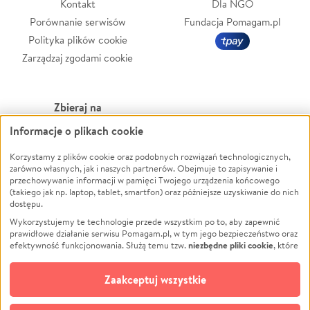
Kontakt
Dla NGO
Porównanie serwisów
Fundacja Pomagam.pl
Polityka plików cookie
Zarządzaj zgodami cookie
Zbieraj na
Informacje o plikach cookie
Leczenie
LGBTQ+
Zwierzęta
Powódź
Korzystamy z plików cookie oraz podobnych rozwiązań technologicznych,
zarówno własnych, jak i naszych partnerów. Obejmuje to zapisywanie i
Pożar
Wichura
przechowywanie informacji w pamięci Twojego urządzenia końcowego
(takiego jak np. laptop, tablet, smartfon) oraz późniejsze uzyskiwanie do nich
Ukraina
NGO
dostępu.
Sport
Religia
Wykorzystujemy te technologie przede wszystkim po to, aby zapewnić
Pomoc Finansowa
Edukacja
prawidłowe działanie serwisu Pomagam.pl, w tym jego bezpieczeństwo oraz
niezbędne pliki cookie
efektywność funkcjonowania. Służą temu tzw.
, które
Projekty
Podróż
pozostają zawsze aktywne.
Dowiedz się więcej
Pogrzeb
Impreza
opcjonalnych plików cookie
Dodatkowo, używamy
oraz podobnych
Zaakceptuj wszystkie
Społeczność lokalna
Ochrona środowiska
technologii do celów analitycznych i retargetingowych. Możesz wyrazić
zgodę na ich stosowanie lub jej odmówić. W dowolnym momencie masz
Kultura
Biznes