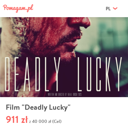
PL
Film "Deadly Lucky"
911 zł
40 000 zł (Cel)
z