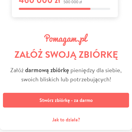
ZAŁÓŻ SWOJĄ ZBIÓRKĘ
Załóż
darmową zbiórkę
pieniędzy dla siebie,
swoich bliskich lub potrzebujących!
Stwórz zbiórkę - za darmo
Jak to działa?