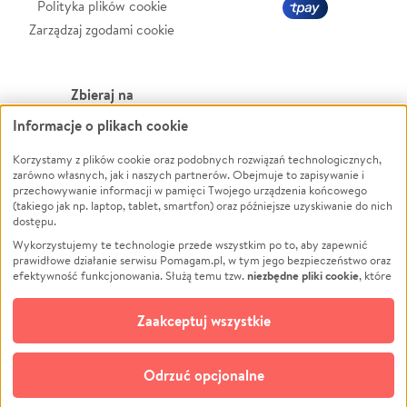
Polityka plików cookie
Zarządzaj zgodami cookie
Zbieraj na
Informacje o plikach cookie
Leczenie
LGBTQ+
Zwierzęta
Powódź
Korzystamy z plików cookie oraz podobnych rozwiązań technologicznych,
zarówno własnych, jak i naszych partnerów. Obejmuje to zapisywanie i
Pożar
Wichura
przechowywanie informacji w pamięci Twojego urządzenia końcowego
(takiego jak np. laptop, tablet, smartfon) oraz późniejsze uzyskiwanie do nich
Ukraina
NGO
dostępu.
Sport
Religia
Wykorzystujemy te technologie przede wszystkim po to, aby zapewnić
Pomoc Finansowa
Edukacja
prawidłowe działanie serwisu Pomagam.pl, w tym jego bezpieczeństwo oraz
niezbędne pliki cookie
efektywność funkcjonowania. Służą temu tzw.
, które
Projekty
Podróż
pozostają zawsze aktywne.
Dowiedz się więcej
Pogrzeb
Impreza
opcjonalnych plików cookie
Dodatkowo, używamy
oraz podobnych
Zaakceptuj wszystkie
Społeczność lokalna
Ochrona środowiska
technologii do celów analitycznych i retargetingowych. Możesz wyrazić
zgodę na ich stosowanie lub jej odmówić. W dowolnym momencie masz
Kultura
Biznes
możliwość zmiany swoich preferencji na stronie „Zarządzaj zgodami cookie”,
Odrzuć opcjonalne
Polski
do której link znajdziesz w stopce serwisu Pomagam.pl. Opcjonalne pliki
cookie wykorzystywane są w następujących celach: