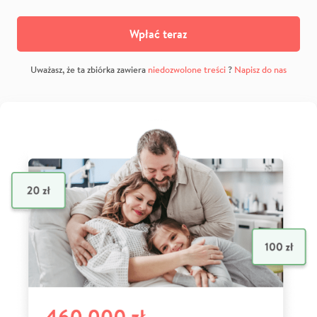
Wpłać teraz
Uważasz, że ta zbiórka zawiera
niedozwolone treści
?
Napisz do nas