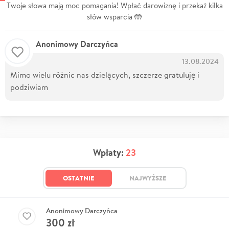
Twoje słowa mają moc pomagania! Wpłać darowiznę i przekaż kilka
słów wsparcia 🤲
Anonimowy Darczyńca
13.08.2024
Mimo wielu różnic nas dzielących, szczerze gratuluję i
podziwiam
Wpłaty:
23
OSTATNIE
NAJWYŻSZE
Anonimowy Darczyńca
300
zł