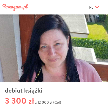
PL
debiut książki
3 300 zł
12 000 zł (Cel)
z