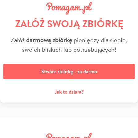
ZAŁÓŻ SWOJĄ ZBIÓRKĘ
Załóż
darmową zbiórkę
pieniędzy dla siebie,
swoich bliskich lub potrzebujących!
Stwórz zbiórkę - za darmo
Jak to działa?