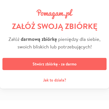
ZAŁÓŻ SWOJĄ ZBIÓRKĘ
Załóż
darmową zbiórkę
pieniędzy dla siebie,
swoich bliskich lub potrzebujących!
Stwórz zbiórkę - za darmo
Jak to działa?