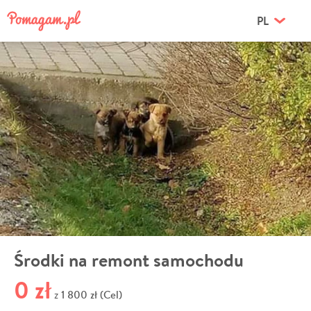
PL
Środki na remont samochodu
0 zł
1 800 zł (Cel)
z