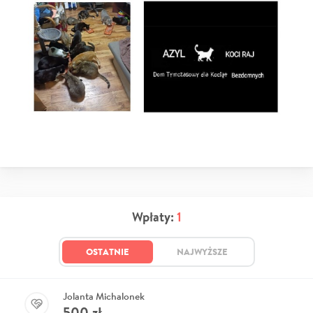
Wpłaty:
1
OSTATNIE
NAJWYŻSZE
Jolanta Michalonek
500
zł