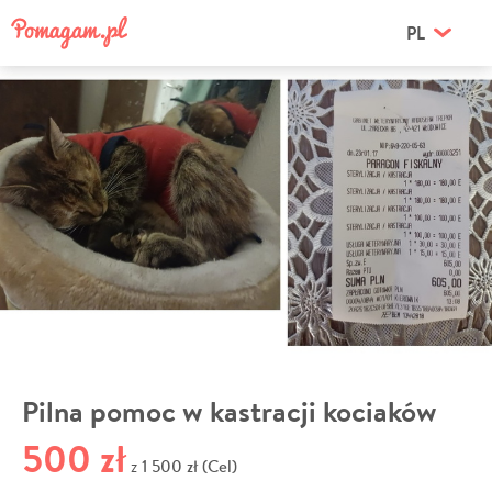
PL
Pilna pomoc w kastracji kociaków
500 zł
1 500 zł (Cel)
z