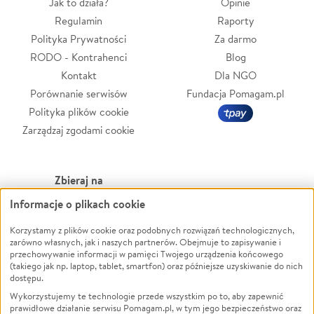
Jak to działa?
Opinie
Regulamin
Raporty
Polityka Prywatności
Za darmo
RODO - Kontrahenci
Blog
Kontakt
Dla NGO
Porównanie serwisów
Fundacja Pomagam.pl
Polityka plików cookie
Zarządzaj zgodami cookie
Zbieraj na
Informacje o plikach cookie
Leczenie
LGBTQ+
Zwierzęta
Powódź
Korzystamy z plików cookie oraz podobnych rozwiązań technologicznych,
zarówno własnych, jak i naszych partnerów. Obejmuje to zapisywanie i
Pożar
Wichura
przechowywanie informacji w pamięci Twojego urządzenia końcowego
(takiego jak np. laptop, tablet, smartfon) oraz późniejsze uzyskiwanie do nich
Ukraina
NGO
dostępu.
Sport
Religia
Wykorzystujemy te technologie przede wszystkim po to, aby zapewnić
Pomoc Finansowa
Edukacja
prawidłowe działanie serwisu Pomagam.pl, w tym jego bezpieczeństwo oraz