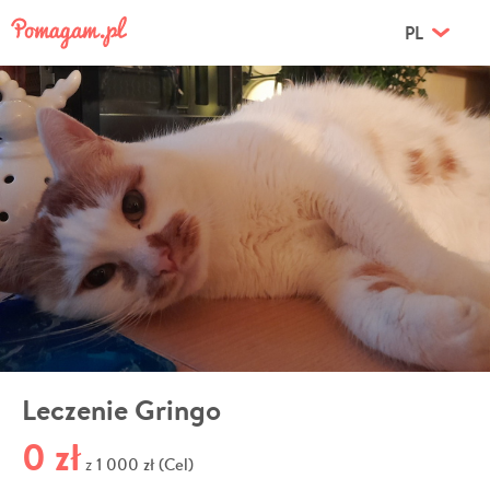
PL
Leczenie Gringo
0 zł
1 000 zł (Cel)
z