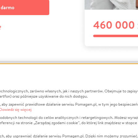
a darmo
?
echnologicznych, zarówno własnych, jak i naszych partnerów. Obejmuje to zapis
macje
O nas
Zbieraj n
artfon) oraz późniejsze uzyskiwanie do nich dostępu.
 aby zapewnić prawidłowe działanie serwisu Pomagam.pl, w tym jego bezpieczeń
działa?
Opinie
Leczenie
Dowiedz się więcej
min
Raporty
Zwierzęta
odobnych technologii do celów analitycznych i retargetingowych. Możesz wyrazi
ncji na stronie „Zarządzaj zgodami cookie”, do której link znajdziesz w stopce
ka Prywatności
Za darmo
Pożar
 Kontrahenci
Blog
Ukraina
ch, aby usprawniać działanie serwisu Pomagam.pl. Dzięki nim możemy zrozumieć, j