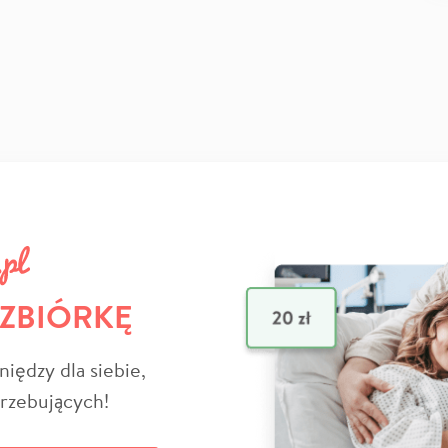
 ZBIÓRKĘ
niędzy dla siebie,
trzebujących!