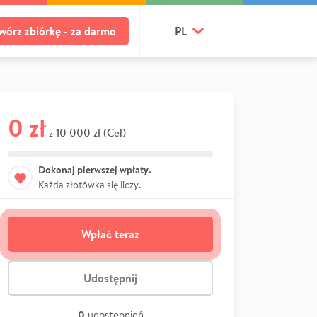
wórz zbiórkę - za darmo
PL
0 zł
10 000 zł (Cel)
z
Dokonaj pierwszej wpłaty.
Każda złotówka się liczy.
Wpłać teraz
Udostępnij
0
udostępnień