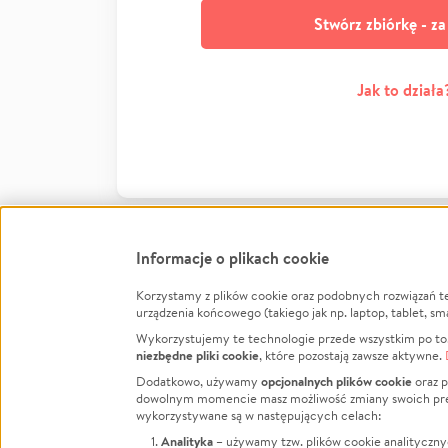
Stwórz zbiórkę - z
Jak to działa
Informacje o plikach cookie
Korzystamy z plików cookie oraz podobnych rozwiązań t
Infor
urządzenia końcowego (takiego jak np. laptop, tablet, sm
Wykorzystujemy te technologie przede wszystkim po to,
Jak to 
niezbędne pliki cookie
, które pozostają zawsze aktywne.
Facebook
Twitter
Instagram
Regula
opcjonalnych plików cookie
Dodatkowo, używamy
oraz p
dowolnym momencie masz możliwość zmiany swoich prefere
Polity
LinkedIn
TikTok
Youtube
wykorzystywane są w następujących celach:
RODO -
Analityka
– używamy tzw. plików cookie analityczny