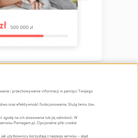
ywanie i przechowywanie informacji w pamięci Twojego
a
stwo oraz efektywność funkcjonowania. Służą temu tzw.
LGBTQ+
Powódź
ć zgodę na ich stosowanie lub jej odmówić. W
 serwisu Pomagam.pl. Opcjonalne pliki cookie
Wichura
NGO
ak użytkownicy korzystają z naszego serwisu – skąd