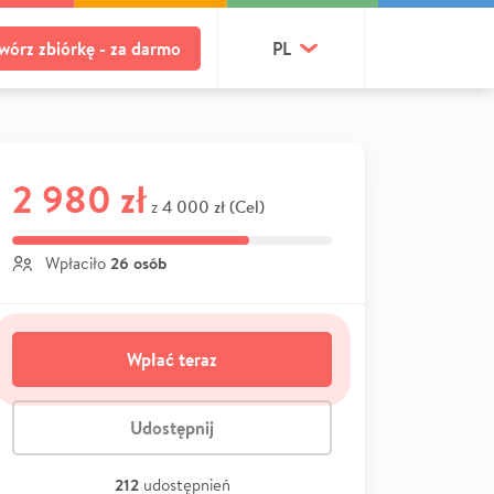
wórz zbiórkę - za darmo
PL
2 980 zł
4 000 zł (Cel)
z
26 osób
Wpłaciło
Wpłać teraz
Udostępnij
212
udostępnień