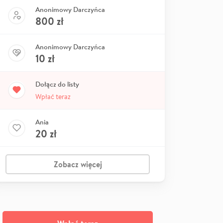
Anonimowy Darczyńca
800
zł
Anonimowy Darczyńca
10
zł
Dołącz do listy
Wpłać teraz
Ania
20
zł
Zobacz więcej