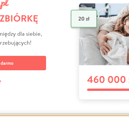
 ZBIÓRKĘ
niędzy dla siebie,
trzebujących!
a darmo
?