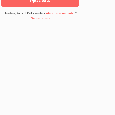
Wpłać teraz
Uważasz, że ta zbiórka zawiera
niedozwolone treści
?
Napisz do nas