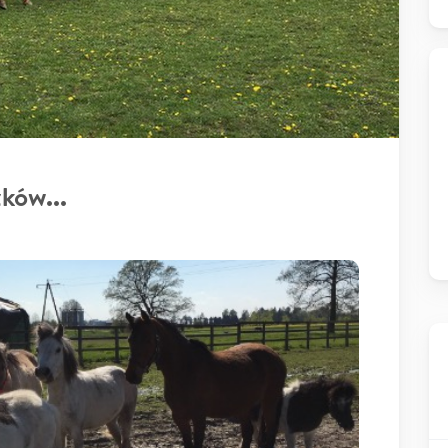
ków...