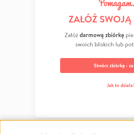
ZAŁÓŻ SWOJĄ
Załóż
darmową zbiórkę
pie
swoich bliskich lub po
Stwórz zbiórkę - z
Jak to działa