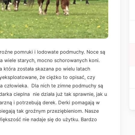
j groźne pomruki i lodowate podmuchy. Noce są
a wiele starych, mocno schorowanych koni.
a która została skazana po wielu latach
wyeksploatowane, że ciężko to opisać, czy
la człowieka. Dla nich te zimne podmuchy są
arka cieplna nie działa już tak sprawnie, jak u
arzną i potrzebują derek. Derki pomagają w
biegają tak groźnym przeziębieniom. Nasze
Większość nie nadaje się do użytku. Bardzo