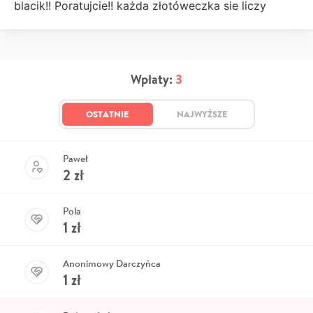
blacik!! Poratujcie!! każda złotóweczka sie liczy
Wpłaty:
3
OSTATNIE
NAJWYŻSZE
Paweł
2
zł
Pola
1
zł
Anonimowy Darczyńca
1
zł