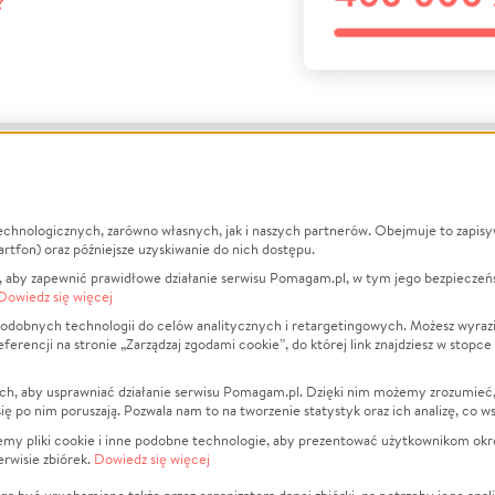
?
echnologicznych, zarówno własnych, jak i naszych partnerów. Obejmuje to zapis
macje
O nas
Zbieraj n
artfon) oraz późniejsze uzyskiwanie do nich dostępu.
 aby zapewnić prawidłowe działanie serwisu Pomagam.pl, w tym jego bezpieczeń
działa?
Opinie
Leczenie
Dowiedz się więcej
min
Raporty
Zwierzęta
odobnych technologii do celów analitycznych i retargetingowych. Możesz wyrazi
ncji na stronie „Zarządzaj zgodami cookie”, do której link znajdziesz w stopce
ka Prywatności
Za darmo
Pożar
 Kontrahenci
Blog
Ukraina
ch, aby usprawniać działanie serwisu Pomagam.pl. Dzięki nim możemy zrozumieć, j
t
Dla NGO
Sport
ak się po nim poruszają. Pozwala nam to na tworzenie statystyk oraz ich analizę, co w
anie serwisów
Fundacja Pomagam.pl
Pomoc Fi
jemy pliki cookie i inne podobne technologie, aby prezentować użytkownikom okr
rwisie zbiórek.
Dowiedz się więcej
a plików cookie
Projekty
zaj zgodami cookie
Pogrzeb