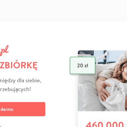
 ZBIÓRKĘ
niędzy dla siebie,
trzebujących!
a darmo