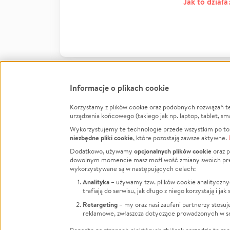
Jak to działa
Informacje o plikach cookie
Korzystamy z plików cookie oraz podobnych rozwiązań t
Infor
urządzenia końcowego (takiego jak np. laptop, tablet, sm
Wykorzystujemy te technologie przede wszystkim po to,
Jak to 
niezbędne pliki cookie
, które pozostają zawsze aktywne.
Facebook
Twitter
Instagram
Regula
opcjonalnych plików cookie
Dodatkowo, używamy
oraz p
dowolnym momencie masz możliwość zmiany swoich prefere
Polity
LinkedIn
TikTok
Youtube
wykorzystywane są w następujących celach:
RODO -
Analityka
– używamy tzw. plików cookie analityczny
Kontak
trafiają do serwisu, jak długo z niego korzystają i j
Porówn
Retargeting
– my oraz nasi zaufani partnerzy stosu
reklamowe, zwłaszcza dotyczące prowadzonych w se
Polityk
Zarząd