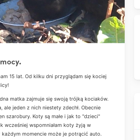
omocy.
am 15 lat. Od kilku dni przyglądam się kociej
icy!
dna matka zajmuje się swoją trójką kociaków.
ale jeden z nich niestety zdechł. Obecnie
n szarobury. Koty są małe i jak to "dzieci"
 jak wcześniej wspomniałam koty żyją w
e w każdym momencie może je potrącić auto.