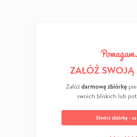
ZAŁÓŻ SWOJĄ
Załóż
darmową zbiórkę
pie
swoich bliskich lub po
Stwórz zbiórkę - z