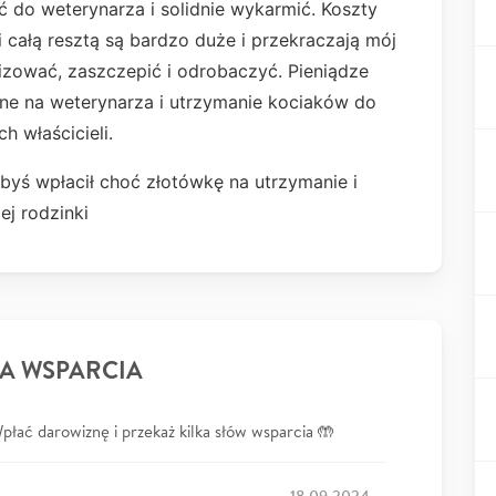
ć do weterynarza i solidnie wykarmić. Koszty
 całą resztą są bardzo duże i przekraczają mój
izować, zaszczepić i odrobaczyć. Pieniądze
ane na weterynarza i utrzymanie kociaków do
h właścicieli.
yś wpłacił choć złotówkę na utrzymanie i
ej rodzinki
A WSPARCIA
łać darowiznę i przekaż kilka słów wsparcia 🤲