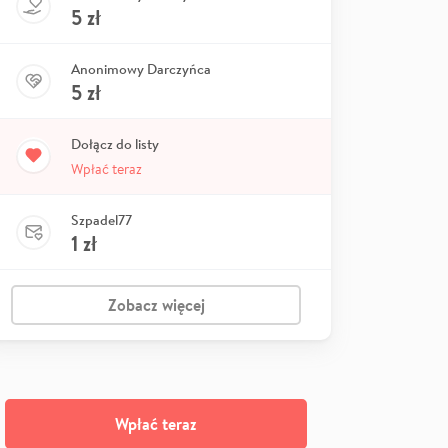
5
zł
Anonimowy Darczyńca
5
zł
Dołącz do listy
Wpłać teraz
Szpadel77
1
zł
Zobacz więcej
Wpłać teraz