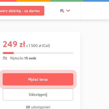
wórz zbiórkę - za darmo
PL
249 zł
1 500 zł (Cel)
z
15 osób
Wpłaciło
Wpłać teraz
Udostępnij
20
udostępnień