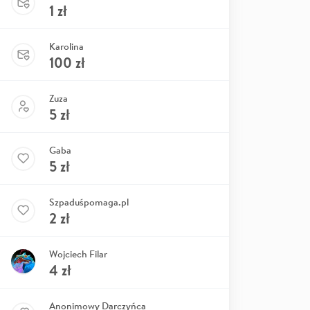
1
zł
Karolina
100
zł
Zuza
5
zł
Gaba
5
zł
Szpaduśpomaga.pl
2
zł
Wojciech Filar
4
zł
Anonimowy Darczyńca