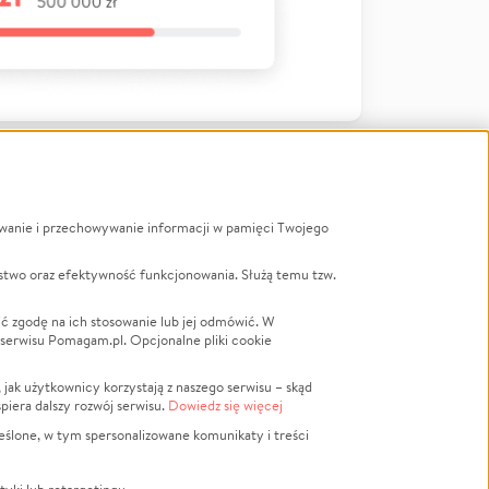
ywanie i przechowywanie informacji w pamięci Twojego
a
stwo oraz efektywność funkcjonowania. Służą temu tzw.
LGBTQ+
Powódź
ć zgodę na ich stosowanie lub jej odmówić. W
 serwisu Pomagam.pl. Opcjonalne pliki cookie
Wichura
NGO
ak użytkownicy korzystają z naszego serwisu – skąd
Religia
spiera dalszy rozwój serwisu.
Dowiedz się więcej
nansowa
Edukacja
eślone, w tym spersonalizowane komunikaty i treści
Podróż
Impreza