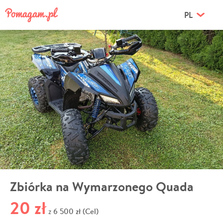
PL
Zbiórka na Wymarzonego Quada
20 zł
6 500 zł (Cel)
z