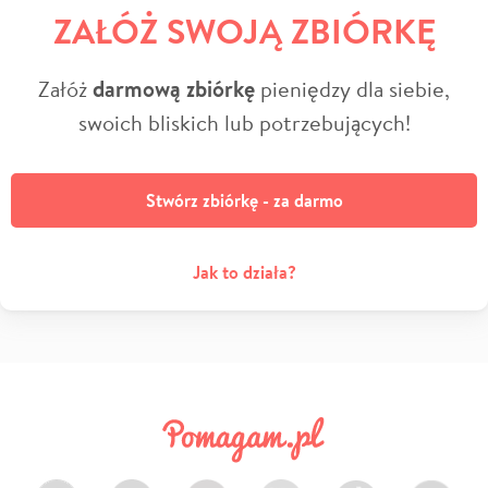
ZAŁÓŻ SWOJĄ ZBIÓRKĘ
Załóż
darmową zbiórkę
pieniędzy dla siebie,
swoich bliskich lub potrzebujących!
Stwórz zbiórkę - za darmo
Jak to działa?
Facebook
Twitter
Instagram
LinkedIn
TikTok
Youtube