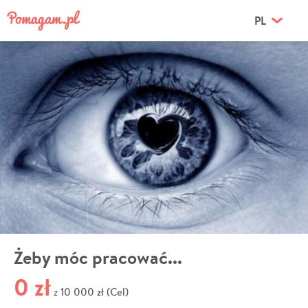
PL
Żeby móc pracować...
0 zł
10 000 zł (Cel)
z