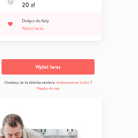
20
zł
Dołącz do listy
Wpłać teraz
Wpłać teraz
Uważasz, że ta zbiórka zawiera
niedozwolone treści
?
Napisz do nas