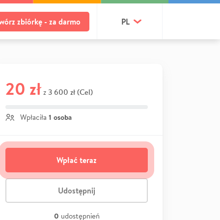
wórz zbiórkę - za darmo
PL
20 zł
3 600 zł (Cel)
z
1 osoba
Wpłaciła
Wpłać teraz
Udostępnij
0
udostępnień