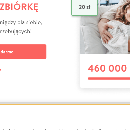
 ZBIÓRKĘ
niędzy dla siebie,
trzebujących!
a darmo
?