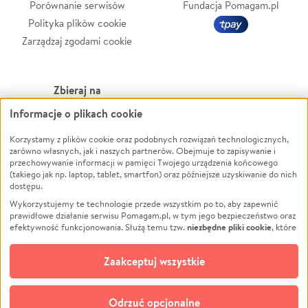
Porównanie serwisów
Fundacja Pomagam.pl
Polityka plików cookie
Zarządzaj zgodami cookie
Zbieraj na
Informacje o plikach cookie
Leczenie
LGBTQ+
Zwierzęta
Powódź
Korzystamy z plików cookie oraz podobnych rozwiązań technologicznych,
zarówno własnych, jak i naszych partnerów. Obejmuje to zapisywanie i
Pożar
Wichura
przechowywanie informacji w pamięci Twojego urządzenia końcowego
(takiego jak np. laptop, tablet, smartfon) oraz późniejsze uzyskiwanie do nich
Ukraina
NGO
dostępu.
Sport
Religia
Wykorzystujemy te technologie przede wszystkim po to, aby zapewnić
Pomoc Finansowa
Edukacja
prawidłowe działanie serwisu Pomagam.pl, w tym jego bezpieczeństwo oraz
niezbędne pliki cookie
efektywność funkcjonowania. Służą temu tzw.
, które
Projekty
Podróż
pozostają zawsze aktywne.
Dowiedz się więcej
Pogrzeb
Impreza
opcjonalnych plików cookie
Dodatkowo, używamy
oraz podobnych
Zaakceptuj wszystkie
Społeczność lokalna
Ochrona środowiska
technologii do celów analitycznych i retargetingowych. Możesz wyrazić
zgodę na ich stosowanie lub jej odmówić. W dowolnym momencie masz
Kultura
Biznes
możliwość zmiany swoich preferencji na stronie „Zarządzaj zgodami cookie”,
Odrzuć opcjonalne
Polski
do której link znajdziesz w stopce serwisu Pomagam.pl. Opcjonalne pliki