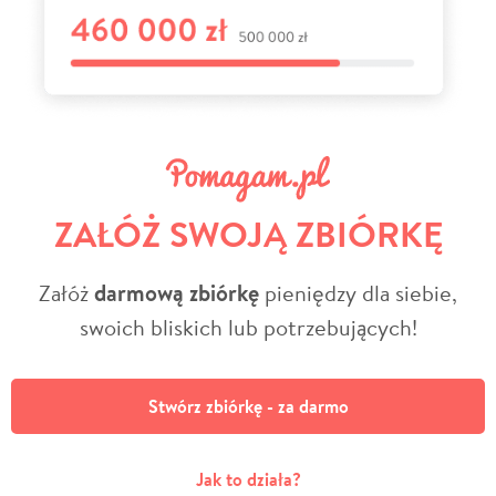
ZAŁÓŻ SWOJĄ ZBIÓRKĘ
Załóż
darmową zbiórkę
pieniędzy dla siebie,
swoich bliskich lub potrzebujących!
Stwórz zbiórkę - za darmo
Jak to działa?