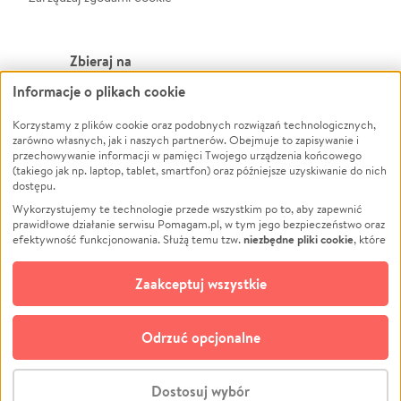
Zbieraj na
Informacje o plikach cookie
Leczenie
LGBTQ+
Zwierzęta
Powódź
Korzystamy z plików cookie oraz podobnych rozwiązań technologicznych,
zarówno własnych, jak i naszych partnerów. Obejmuje to zapisywanie i
Pożar
Wichura
przechowywanie informacji w pamięci Twojego urządzenia końcowego
(takiego jak np. laptop, tablet, smartfon) oraz późniejsze uzyskiwanie do nich
Ukraina
NGO
dostępu.
Sport
Religia
Wykorzystujemy te technologie przede wszystkim po to, aby zapewnić
Pomoc Finansowa
Edukacja
prawidłowe działanie serwisu Pomagam.pl, w tym jego bezpieczeństwo oraz
niezbędne pliki cookie
efektywność funkcjonowania. Służą temu tzw.
, które
Projekty
Podróż
pozostają zawsze aktywne.
Dowiedz się więcej
Pogrzeb
Impreza
opcjonalnych plików cookie
Dodatkowo, używamy
oraz podobnych
Zaakceptuj wszystkie
Społeczność lokalna
Ochrona środowiska
technologii do celów analitycznych i retargetingowych. Możesz wyrazić
zgodę na ich stosowanie lub jej odmówić. W dowolnym momencie masz
Kultura
Biznes
możliwość zmiany swoich preferencji na stronie „Zarządzaj zgodami cookie”,
Odrzuć opcjonalne
Polski
do której link znajdziesz w stopce serwisu Pomagam.pl. Opcjonalne pliki
cookie wykorzystywane są w następujących celach:
© CROWDING SP. Z O.O.
Analityka
– używamy tzw. plików cookie analitycznych, aby usprawniać
Dostosuj wybór
działanie serwisu Pomagam.pl. Dzięki nim możemy zrozumieć, jak