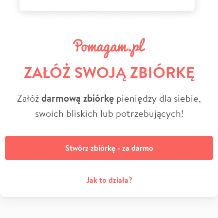
ZAŁÓŻ SWOJĄ ZBIÓRKĘ
Załóż
darmową zbiórkę
pieniędzy dla siebie,
swoich bliskich lub potrzebujących!
Stwórz zbiórkę - za darmo
Jak to działa?