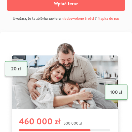
Wpłać teraz
Uważasz, że ta zbiórka zawiera
niedozwolone treści
?
Napisz do nas