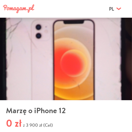
PL
Marzę o iPhone 12
0 zł
3 900 zł (Cel)
z