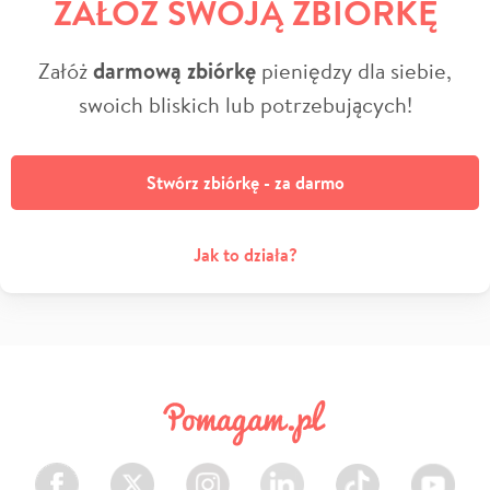
ZAŁÓŻ SWOJĄ ZBIÓRKĘ
Załóż
darmową zbiórkę
pieniędzy dla siebie,
swoich bliskich lub potrzebujących!
Stwórz zbiórkę - za darmo
Jak to działa?
Facebook
Twitter
Instagram
LinkedIn
TikTok
Youtube