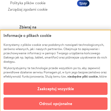
Polityka plików cookie
Zarządzaj zgodami cookie
Zbieraj na
Informacje o plikach cookie
Leczenie
LGBTQ+
Zwierzęta
Powódź
Korzystamy z plików cookie oraz podobnych rozwiązań technologicznych,
zarówno własnych, jak i naszych partnerów. Obejmuje to zapisywanie i
Pożar
Wichura
przechowywanie informacji w pamięci Twojego urządzenia końcowego
(takiego jak np. laptop, tablet, smartfon) oraz późniejsze uzyskiwanie do nich
Ukraina
NGO
dostępu.
Sport
Religia
Wykorzystujemy te technologie przede wszystkim po to, aby zapewnić
Pomoc Finansowa
Edukacja
prawidłowe działanie serwisu Pomagam.pl, w tym jego bezpieczeństwo oraz
niezbędne pliki cookie
efektywność funkcjonowania. Służą temu tzw.
, które
Projekty
Podróż
pozostają zawsze aktywne.
Dowiedz się więcej
Pogrzeb
Impreza
opcjonalnych plików cookie
Dodatkowo, używamy
oraz podobnych
Zaakceptuj wszystkie
Społeczność lokalna
Ochrona środowiska
technologii do celów analitycznych i retargetingowych. Możesz wyrazić
zgodę na ich stosowanie lub jej odmówić. W dowolnym momencie masz
Kultura
Biznes
możliwość zmiany swoich preferencji na stronie „Zarządzaj zgodami cookie”,
Odrzuć opcjonalne
Polski
do której link znajdziesz w stopce serwisu Pomagam.pl. Opcjonalne pliki
cookie wykorzystywane są w następujących celach: