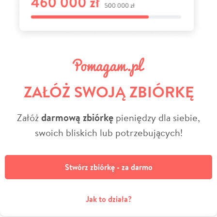
ZAŁÓŻ SWOJĄ ZBIÓRKĘ
Załóż
darmową zbiórkę
pieniędzy dla siebie,
swoich bliskich lub potrzebujących!
Stwórz zbiórkę - za darmo
Jak to działa?