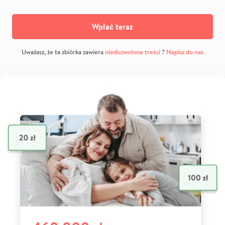
Wpłać teraz
Uważasz, że ta zbiórka zawiera
niedozwolone treści
?
Napisz do nas