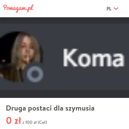
PL
Druga postaci dla szymusia
0 zł
100 zł (Cel)
z