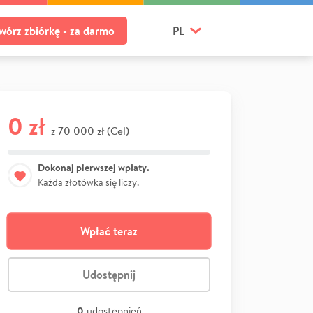
wórz zbiórkę - za darmo
PL
0 zł
70 000 zł (Cel)
z
Dokonaj pierwszej wpłaty.
Każda złotówka się liczy.
Wpłać teraz
Udostępnij
0
udostępnień