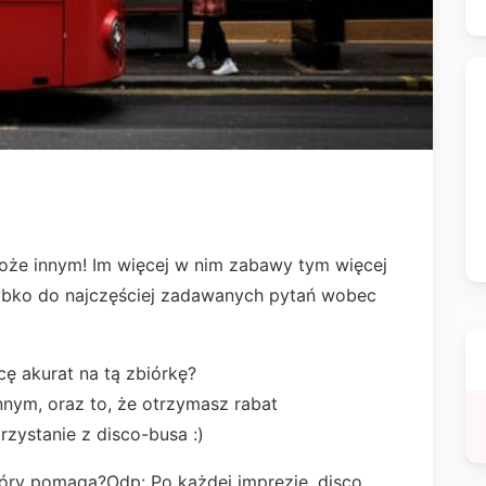
a
może innym! Im więcej w nim zabawy tym więcej
ybko do najczęściej zadawanych pytań wobec
cę akurat na tą zbiórkę?
nym, oraz to, że otrzymasz rabat
rzystanie z disco-busa :)
tóry pomaga?Odp: Po każdej imprezie, disco