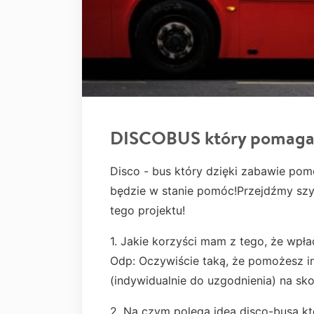
DISCOBUS który pomag
Disco - bus który dzięki zabawie po
będzie w stanie pomóc!Przejdźmy sz
tego projektu!
1. Jakie korzyści mam z tego, że wpła
Odp: Oczywiście taką, że pomożesz in
(indywidualnie do uzgodnienia) na sko
2. Na czym polega idea disco-busa k