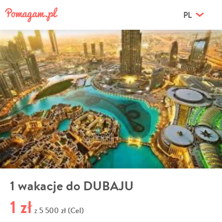
PL
1 wakacje do DUBAJU
1 zł
5 500 zł (Cel)
z