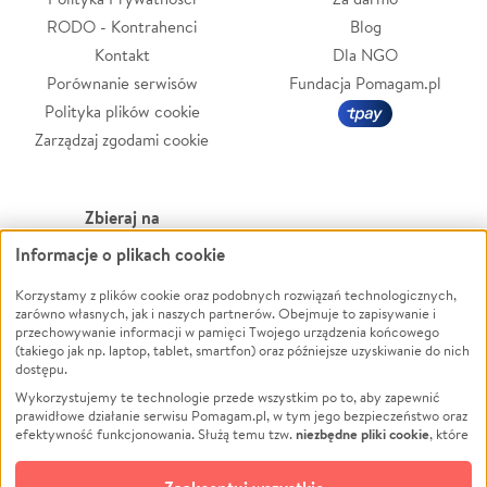
RODO - Kontrahenci
Blog
Kontakt
Dla NGO
Porównanie serwisów
Fundacja Pomagam.pl
Polityka plików cookie
Zarządzaj zgodami cookie
Zbieraj na
Informacje o plikach cookie
Leczenie
LGBTQ+
Zwierzęta
Powódź
Korzystamy z plików cookie oraz podobnych rozwiązań technologicznych,
zarówno własnych, jak i naszych partnerów. Obejmuje to zapisywanie i
Pożar
Wichura
przechowywanie informacji w pamięci Twojego urządzenia końcowego
(takiego jak np. laptop, tablet, smartfon) oraz późniejsze uzyskiwanie do nich
Ukraina
NGO
dostępu.
Sport
Religia
Wykorzystujemy te technologie przede wszystkim po to, aby zapewnić
Pomoc Finansowa
Edukacja
prawidłowe działanie serwisu Pomagam.pl, w tym jego bezpieczeństwo oraz
niezbędne pliki cookie
efektywność funkcjonowania. Służą temu tzw.
, które
Projekty
Podróż
pozostają zawsze aktywne.
Dowiedz się więcej
Pogrzeb
Impreza
opcjonalnych plików cookie
Dodatkowo, używamy
oraz podobnych