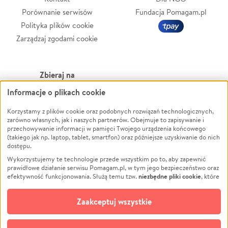
Porównanie serwisów
Fundacja Pomagam.pl
Polityka plików cookie
Zarządzaj zgodami cookie
Zbieraj na
Informacje o plikach cookie
Leczenie
LGBTQ+
Zwierzęta
Powódź
Korzystamy z plików cookie oraz podobnych rozwiązań technologicznych,
zarówno własnych, jak i naszych partnerów. Obejmuje to zapisywanie i
Pożar
Wichura
przechowywanie informacji w pamięci Twojego urządzenia końcowego
(takiego jak np. laptop, tablet, smartfon) oraz późniejsze uzyskiwanie do nich
Ukraina
NGO
dostępu.
Sport
Religia
Wykorzystujemy te technologie przede wszystkim po to, aby zapewnić
Pomoc Finansowa
Edukacja
prawidłowe działanie serwisu Pomagam.pl, w tym jego bezpieczeństwo oraz
niezbędne pliki cookie
efektywność funkcjonowania. Służą temu tzw.
, które
Projekty
Podróż
pozostają zawsze aktywne.
Dowiedz się więcej
Pogrzeb
Impreza
opcjonalnych plików cookie
Dodatkowo, używamy
oraz podobnych
Zaakceptuj wszystkie
Społeczność lokalna
Ochrona środowiska
technologii do celów analitycznych i retargetingowych. Możesz wyrazić
zgodę na ich stosowanie lub jej odmówić. W dowolnym momencie masz
Kultura
Biznes
możliwość zmiany swoich preferencji na stronie „Zarządzaj zgodami cookie”,