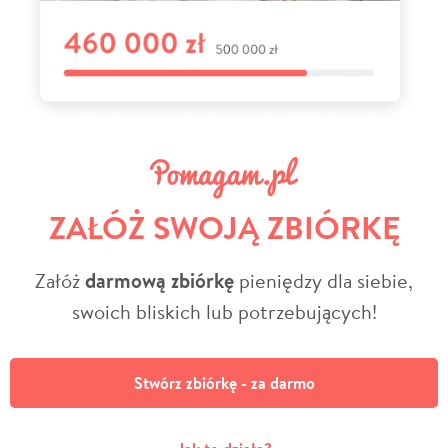
ZAŁÓŻ SWOJĄ ZBIÓRKĘ
Załóż
darmową zbiórkę
pieniędzy dla siebie,
swoich bliskich lub potrzebujących!
Stwórz zbiórkę - za darmo