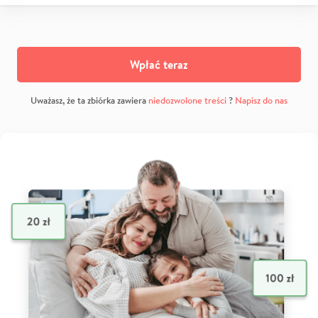
Wpłać teraz
Uważasz, że ta zbiórka zawiera
niedozwolone treści
?
Napisz do nas