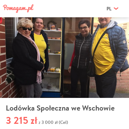
PL
Lodówka Społeczna we Wschowie
3 215 zł
3 000 zł (Cel)
z