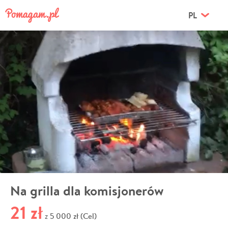
PL
Na grilla dla komisjonerów
21 zł
5 000 zł (Cel)
z