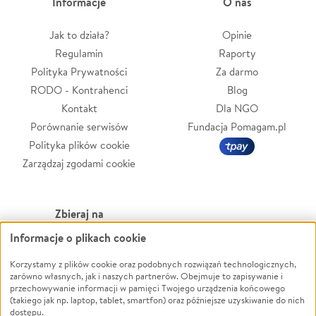
Informacje
O nas
Jak to działa?
Opinie
Regulamin
Raporty
Polityka Prywatności
Za darmo
RODO - Kontrahenci
Blog
Kontakt
Dla NGO
Porównanie serwisów
Fundacja Pomagam.pl
Polityka plików cookie
Zarządzaj zgodami cookie
Zbieraj na
Informacje o plikach cookie
Leczenie
LGBTQ+
Zwierzęta
Powódź
Korzystamy z plików cookie oraz podobnych rozwiązań technologicznych,
zarówno własnych, jak i naszych partnerów. Obejmuje to zapisywanie i
Pożar
Wichura
przechowywanie informacji w pamięci Twojego urządzenia końcowego
(takiego jak np. laptop, tablet, smartfon) oraz późniejsze uzyskiwanie do nich
Ukraina
NGO
dostępu.