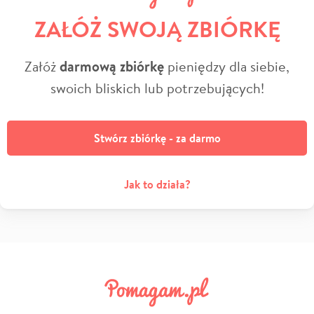
ZAŁÓŻ SWOJĄ ZBIÓRKĘ
Załóż
darmową zbiórkę
pieniędzy dla siebie,
swoich bliskich lub potrzebujących!
Stwórz zbiórkę - za darmo
Jak to działa?