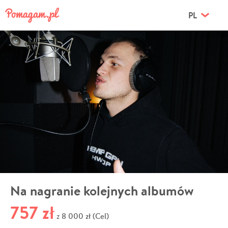
PL
Na nagranie kolejnych albumów
757 zł
8 000 zł (Cel)
z