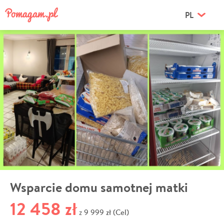
PL
Wsparcie domu samotnej matki
12 458 zł
9 999 zł (Cel)
z