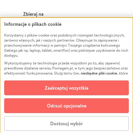
Zbieraj na
Informacje o plikach cookie
Leczenie
LGBTQ+
Zwierzęta
Powódź
Korzystamy z plików cookie oraz podobnych rozwiązań technologicznych,
zarówno własnych, jak i naszych partnerów. Obejmuje to zapisywanie i
Pożar
Wichura
przechowywanie informacji w pamięci Twojego urządzenia końcowego
(takiego jak np. laptop, tablet, smartfon) oraz późniejsze uzyskiwanie do nich
Ukraina
NGO
dostępu.
Sport
Religia
Wykorzystujemy te technologie przede wszystkim po to, aby zapewnić
Pomoc Finansowa
Edukacja
prawidłowe działanie serwisu Pomagam.pl, w tym jego bezpieczeństwo oraz
niezbędne pliki cookie
efektywność funkcjonowania. Służą temu tzw.
, które
Projekty
Podróż
pozostają zawsze aktywne.
Dowiedz się więcej
Pogrzeb
Impreza
opcjonalnych plików cookie
Dodatkowo, używamy
oraz podobnych
Zaakceptuj wszystkie
Społeczność lokalna
Ochrona środowiska
technologii do celów analitycznych i retargetingowych. Możesz wyrazić
zgodę na ich stosowanie lub jej odmówić. W dowolnym momencie masz
Kultura
Biznes
możliwość zmiany swoich preferencji na stronie „Zarządzaj zgodami cookie”,
Odrzuć opcjonalne
Polski
do której link znajdziesz w stopce serwisu Pomagam.pl. Opcjonalne pliki
cookie wykorzystywane są w następujących celach:
© CROWDING SP. Z O.O.
Analityka
– używamy tzw. plików cookie analitycznych, aby usprawniać
Dostosuj wybór
działanie serwisu Pomagam.pl. Dzięki nim możemy zrozumieć, jak
użytkownicy korzystają z naszego serwisu – skąd trafiają do serwisu, jak
Stwórz zbiórkę - za darmo