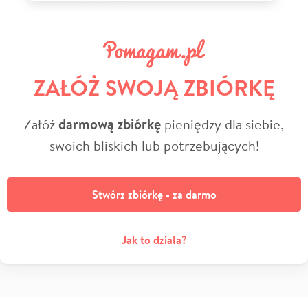
ZAŁÓŻ SWOJĄ ZBIÓRKĘ
Załóż
darmową zbiórkę
pieniędzy dla siebie,
swoich bliskich lub potrzebujących!
Stwórz zbiórkę - za darmo
Jak to działa?