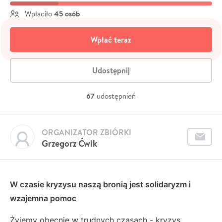
45 osób
Wpłaciło
Wpłać teraz
Udostępnij
67
udostępnień
ORGANIZATOR ZBIÓRKI
Grzegorz Ćwik
W czasie kryzysu naszą bronią jest solidaryzm i
wzajemna pomoc
Żyjemy obecnie w trudnych czasach - kryzys,