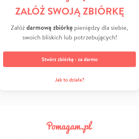
ZAŁÓŻ SWOJĄ ZBIÓRKĘ
Załóż
darmową zbiórkę
pieniędzy dla siebie,
swoich bliskich lub potrzebujących!
Stwórz zbiórkę - za darmo
Jak to działa?