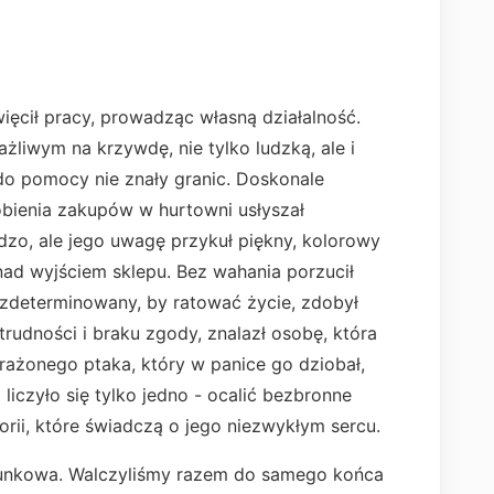
więcił pracy, prowadząc własną działalność.
liwym na krzywdę, nie tylko ludzką, ale i
do pomocy nie znały granic. Doskonale
obienia zakupów w hurtowni usłyszał
rdzo, ale jego uwagę przykuł piękny, kolorowy
ad wyjściem sklepu. Bez wahania porzucił
 zdeterminowany, by ratować życie, zdobył
udności i braku zgody, znalazł osobę, która
rażonego ptaka, który w panice go dziobał,
 liczyło się tylko jedno - ocalić bezbronne
torii, które świadczą o jego niezwykłym sercu.
runkowa. Walczyliśmy razem do samego końca