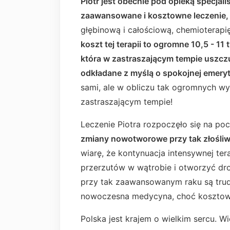
Piotr jest obecnie pod opieką specjal
zaawansowane i kosztowne leczenie,
głębinową i całościową, chemioterapi
koszt tej terapii to ogromne 10,5 - 11 
która w zastraszającym tempie uszcz
odkładane z myślą o spokojnej emeryt
sami, ale w obliczu tak ogromnych wyd
zastraszającym tempie!
Leczenie Piotra rozpoczęło się na poc
zmiany nowotworowe przy tak złośliwy
wiarę, że kontynuacja intensywnej ter
przerzutów w wątrobie i otworzyć dro
przy tak zaawansowanym raku są trudn
nowoczesna medycyna, choć kosztown
Polska jest krajem o wielkim sercu. W