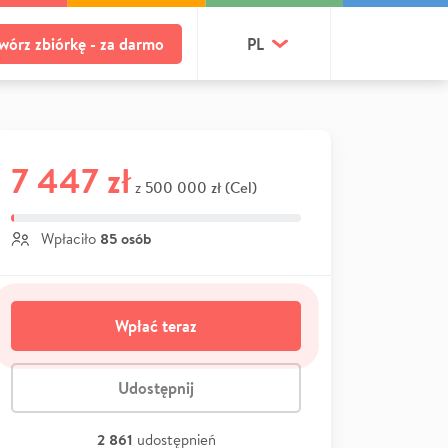
wórz zbiórkę - za darmo
PL
7 447 zł
500 000 zł (Cel)
z
85 osób
Wpłaciło
Wpłać teraz
Udostępnij
2 861
udostępnień