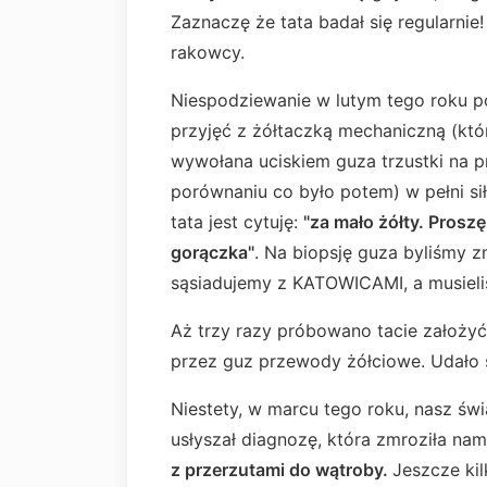
Zaznaczę że tata badał się regularnie
rakowcy.
Niespodziewanie w lutym tego roku poj
przyjęć z żółtaczką mechaniczną (któr
wywołana uciskiem guza trzustki na p
porównaniu co było potem) w pełni si
tata jest cytuję:
"za mało żółty.
Proszę 
gorączka"
. Na biopsję guza byliśmy z
sąsiadujemy z KATOWICAMI, a musiel
Aż trzy razy próbowano tacie założyć
przez guz przewody żółciowe. Udało 
Niestety, w marcu tego roku, nasz świa
usłyszał diagnozę, która zmroziła na
z przerzutami do wątroby.
Jeszcze kil