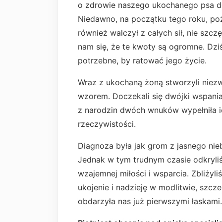
o zdrowie naszego ukochanego psa do
Niedawno, na początku tego roku, poż
również walczył z całych sił, nie sz
nam się, że te kwoty są ogromne. Dzi
potrzebne, by ratować jego życie.
Wraz z ukochaną żoną stworzyli niezwy
wzorem. Doczekali się dwójki wspaniał
z narodzin dwóch wnuków wypełniła ic
rzeczywistości.
Diagnoza była jak grom z jasnego nie
Jednak w tym trudnym czasie odkryliś
wzajemnej miłości i wsparcia. Zbliżyli
ukojenie i nadzieję w modlitwie, szcz
obdarzyła nas już pierwszymi łaskami.