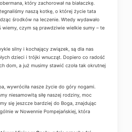
bermana, który zachorował na białaczkę.
egnaliśmy naszą kotkę, o której życie tata
czędząc środków na leczenie. Wtedy wydawało
ś wiemy, czym są prawdziwie wielkie sumy – te
kle silny i kochający związek, są dla nas
ych dzieci i trójki wnucząt. Dopiero co radość
h dom, a już musimy stawić czoła tak okrutnej
ba, wywróciła nasze życie do góry nogami.
my niesamowitą siłę naszej rodziny, moc
śmy się jeszcze bardziej do Boga, znajdując
ególnie w Nowennie Pompejańskiej, która