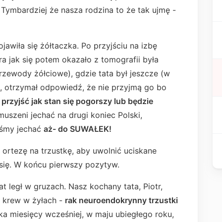
! Tymbardziej że nasza rodzina to że tak ujmę -
awiła się żółtaczka. Po przyjściu na izbę
a jak się potem okazało z tomografii była
rzewody żółciowe), gdzie tata był jeszcze (w
ł, otrzymał odpowiedź, że nie przyjmą go bo
przyjść jak stan się pogorszy lub będzie
muszeni jechać na drugi koniec Polski,
iśmy jechać
aż- do SUWAŁEK!
 ortezę na trzustkę, aby uwolnić uciskane
się. W końcu pierwszy pozytyw.
t legł w gruzach. Nasz kochany tata, Piotr,
m krew w żyłach -
rak neuroendokrynny trzustki
ka miesięcy wcześniej, w maju ubiegłego roku,