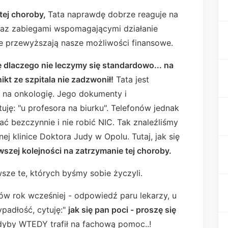
 tej choroby,
Tata naprawdę dobrze reaguje na
az zabiegami wspomagającymi działanie
e przewyższają nasze możliwości finansowe.
 dlaczego nie leczymy się standardowo... na
ikt ze szpitala nie zadzwonił!
Tata jest
 na onkologię. Jego dokumenty i
uję: "u profesora na biurku". Telefonów jednak
ać bezczynnie i nie robić NIC. Tak znaleźliśmy
 klinice Doktora Judy w Opolu. Tutaj, jak się
wszej kolejności na zatrzymanie tej choroby.
wsze te, których byśmy sobie życzyli.
w rok wcześniej - odpowiedź paru lekarzy, u
ypadłość, cytuję:"
jak się pan poci - proszę się
dyby WTEDY trafił na fachową pomoc..!