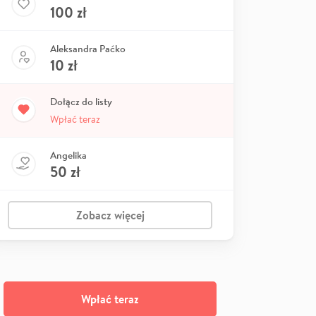
100
zł
Aleksandra Paćko
10
zł
Dołącz do listy
Wpłać teraz
Angelika
50
zł
Zobacz więcej
Wpłać teraz