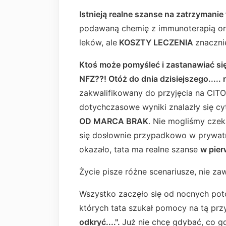
Istnieją realne szanse na zatrzymanie
podawaną chemię z immunoterapią or
leków, ale
KOSZTY LECZENIA
znaczni
Ktoś może pomyśleć i zastanawiać się
NFZ??! Otóż do dnia dzisiejszego..... n
zakwalifikowany do przyjęcia na CITO
dotychczasowe wyniki znalazły się cyt
OD MARCA
BRAK
. Nie mogliśmy czek
się dosłownie przypadkowo w prywatnej
okazało, tata ma realne szanse
w pier
Życie pisze różne scenariusze, nie za
Wszystko zaczęło się od nocnych potó
których tata szukał pomocy na tą prz
odkryć....".
Już nie chcę gdybać, co g