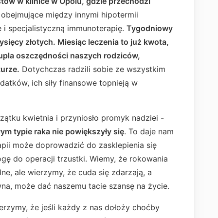
istów w klinice w Opolu, gdzie przechodzi
obejmujące między innymi hipotermii
ę i specjalistyczną immunoterapię.
Tygodniowy
tysięcy złotych. Miesiąc leczenia to już kwota,
upla oszczędności naszych rodziców,
urze.
Dotychczas radzili sobie ze wszystkim
atków, ich siły finansowe topnieją w
zątku kwietnia i przyniosło promyk nadziei -
m typie raka nie powiększyły się
. To daje nam
apii może doprowadzić do zasklepienia się
gę do operacji trzustki. Wiemy, że rokowania
e, ale wierzymy, że cuda się zdarzają, a
a, może dać naszemu tacie szansę na życie.
ierzymy, że jeśli każdy z nas dołoży choćby