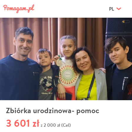
PL
Zbiórka urodzinowa- pomoc
3 601 zł
2 000 zł (Cel)
z