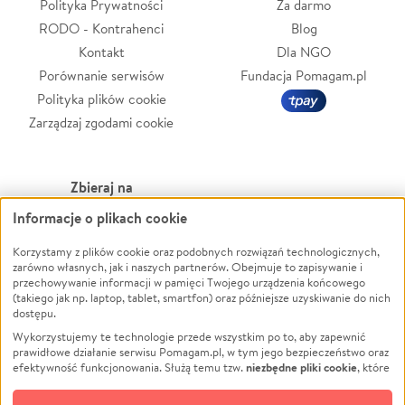
Polityka Prywatności
Za darmo
RODO - Kontrahenci
Blog
Kontakt
Dla NGO
Porównanie serwisów
Fundacja Pomagam.pl
Polityka plików cookie
Zarządzaj zgodami cookie
Zbieraj na
Informacje o plikach cookie
Leczenie
LGBTQ+
Zwierzęta
Powódź
Korzystamy z plików cookie oraz podobnych rozwiązań technologicznych,
zarówno własnych, jak i naszych partnerów. Obejmuje to zapisywanie i
Pożar
Wichura
przechowywanie informacji w pamięci Twojego urządzenia końcowego
(takiego jak np. laptop, tablet, smartfon) oraz późniejsze uzyskiwanie do nich
Ukraina
NGO
dostępu.
Sport
Religia
Wykorzystujemy te technologie przede wszystkim po to, aby zapewnić
Pomoc Finansowa
Edukacja
prawidłowe działanie serwisu Pomagam.pl, w tym jego bezpieczeństwo oraz
niezbędne pliki cookie
efektywność funkcjonowania. Służą temu tzw.
, które
Projekty
Podróż
pozostają zawsze aktywne.
Dowiedz się więcej
Pogrzeb
Impreza