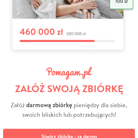
ZAŁÓŻ SWOJĄ ZBIÓRKĘ
Załóż
darmową zbiórkę
pieniędzy dla siebie,
swoich bliskich lub potrzebujących!
Stwórz zbiórkę - za darmo