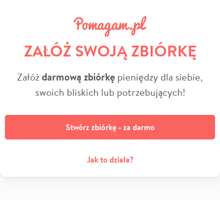
ZAŁÓŻ SWOJĄ ZBIÓRKĘ
Załóż
darmową zbiórkę
pieniędzy dla siebie,
swoich bliskich lub potrzebujących!
Stwórz zbiórkę - za darmo
Jak to działa?