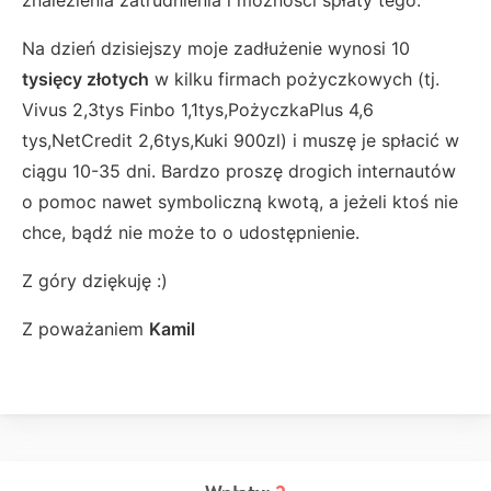
znalezienia zatrudnienia i możności spłaty tego.
Na dzień dzisiejszy moje zadłużenie wynosi 10
tysięcy złotych
w kilku firmach pożyczkowych (tj.
Vivus 2,3tys Finbo 1,1tys,PożyczkaPlus 4,6
tys,NetCredit 2,6tys,Kuki 900zl) i muszę je spłacić w
ciągu 10-35 dni. Bardzo proszę drogich internautów
o pomoc nawet symboliczną kwotą, a jeżeli ktoś nie
chce, bądź nie może to o udostępnienie.
Z góry dziękuję :)
Z poważaniem
Kamil