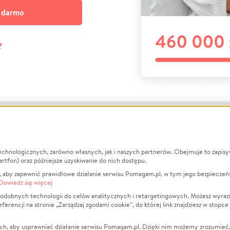
a darmo
?
echnologicznych, zarówno własnych, jak i naszych partnerów. Obejmuje to zapis
macje
O nas
Zbieraj n
artfon) oraz późniejsze uzyskiwanie do nich dostępu.
 aby zapewnić prawidłowe działanie serwisu Pomagam.pl, w tym jego bezpieczeń
działa?
Opinie
Leczenie
Dowiedz się więcej
min
Raporty
Zwierzęta
odobnych technologii do celów analitycznych i retargetingowych. Możesz wyrazi
ncji na stronie „Zarządzaj zgodami cookie”, do której link znajdziesz w stopce
ka Prywatności
Za darmo
Pożar
 Kontrahenci
Blog
Ukraina
ch, aby usprawniać działanie serwisu Pomagam.pl. Dzięki nim możemy zrozumieć, j