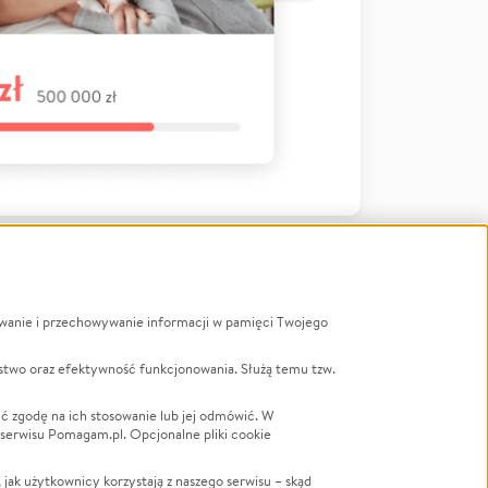
ywanie i przechowywanie informacji w pamięci Twojego
a
stwo oraz efektywność funkcjonowania. Służą temu tzw.
LGBTQ+
Powódź
ć zgodę na ich stosowanie lub jej odmówić. W
 serwisu Pomagam.pl. Opcjonalne pliki cookie
Wichura
NGO
ak użytkownicy korzystają z naszego serwisu – skąd