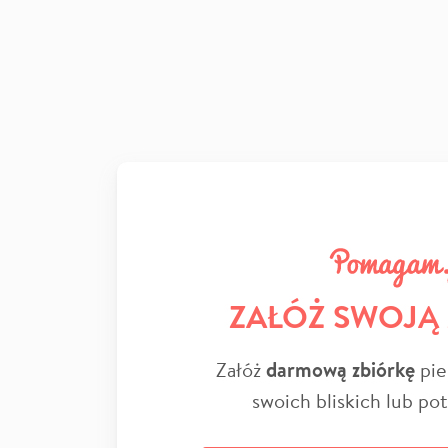
ZAŁÓŻ SWOJĄ
Załóż
darmową zbiórkę
pie
swoich bliskich lub po