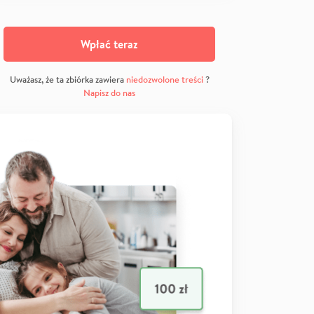
Wpłać teraz
Uważasz, że ta zbiórka zawiera
niedozwolone treści
?
Napisz do nas