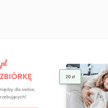
 ZBIÓRKĘ
niędzy dla siebie,
trzebujących!