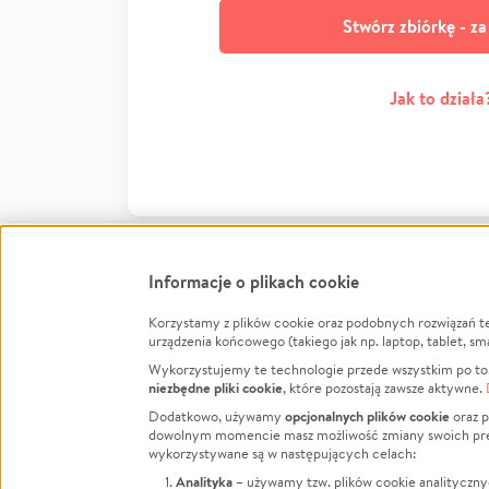
Stwórz zbiórkę - z
Jak to działa
Informacje o plikach cookie
Korzystamy z plików cookie oraz podobnych rozwiązań t
Infor
urządzenia końcowego (takiego jak np. laptop, tablet, sm
Wykorzystujemy te technologie przede wszystkim po to,
Jak to 
niezbędne pliki cookie
, które pozostają zawsze aktywne.
Facebook
Twitter
Instagram
Regula
opcjonalnych plików cookie
Dodatkowo, używamy
oraz p
dowolnym momencie masz możliwość zmiany swoich prefere
Polity
LinkedIn
TikTok
Youtube
wykorzystywane są w następujących celach:
RODO -
Analityka
– używamy tzw. plików cookie analityczny