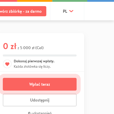
wórz zbiórkę - za darmo
PL
0 zł
5 000 zł (Cel)
z
Dokonaj pierwszej wpłaty.
Każda złotówka się liczy.
Wpłać teraz
Udostępnij
0
udostępnień