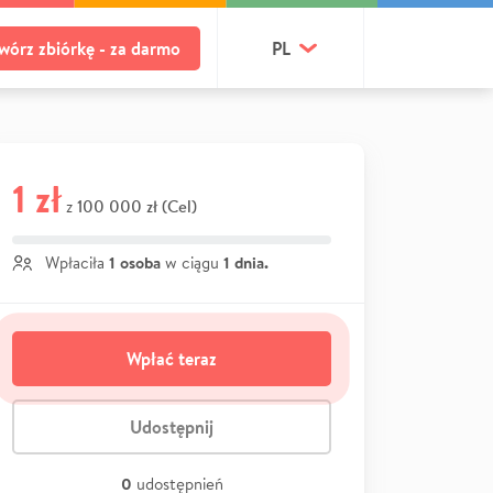
wórz zbiórkę - za darmo
PL
1 zł
100 000 zł (Cel)
z
1 osoba
1 dnia.
Wpłaciła
w ciągu
Wpłać teraz
Udostępnij
0
udostępnień