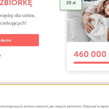
 ZBIÓRKĘ
niędzy dla siebie,
trzebujących!
a darmo
?
echnologicznych, zarówno własnych, jak i naszych partnerów. Obejmuje to zapis
macje
O nas
Zbieraj n