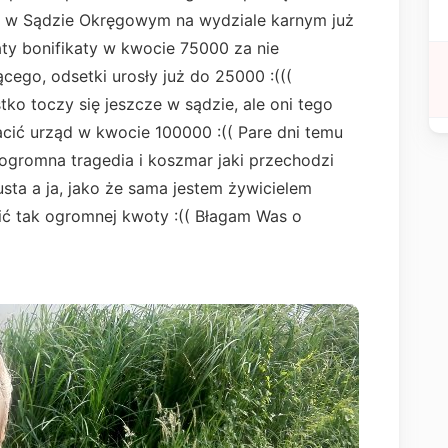
się w Sądzie Okręgowym na wydziale karnym już
aty bonifikaty w kwocie 75000 za nie
cego, odsetki urosły już do 25000 :(((
ko toczy się jeszcze w sądzie, ale oni tego
cić urząd w kwocie 100000 :(( Pare dni temu
 ogromna tragedia i koszmar jaki przechodzi
ta a ja, jako że sama jestem żywicielem
cić tak ogromnej kwoty :(( Błagam Was o