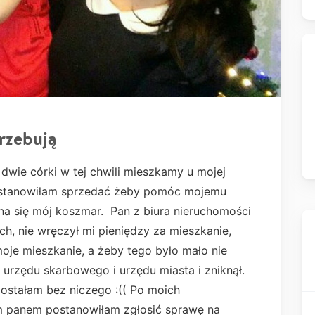
rzebują
ie córki w tej chwili mieszkamy u mojej
stanowiłam sprzedać żeby pomóc mojemu
yna się mój koszmar. Pan z biura nieruchomości
, nie wręczył mi pieniędzy za mieszkanie,
moje mieszkanie, a żeby tego było mało nie
urzędu skarbowego i urzędu miasta i zniknął.
 zostałam bez niczego :(( Po moich
m panem postanowiłam zgłosić sprawę na