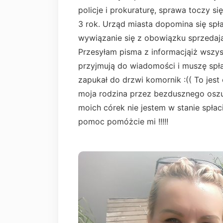
policje i prokuraturę, sprawa toczy 
3 rok. Urząd miasta dopomina się spł
wywiązanie się z obowiązku sprzedają
Przesyłam pisma z informacjąiż wszyst
przyjmują do wiadomości i muszę spła
zapukał do drzwi komornik :(( To jest
moja rodzina przez bezdusznego oszus
moich córek nie jestem w stanie spła
pomoc pomóżcie mi !!!!!