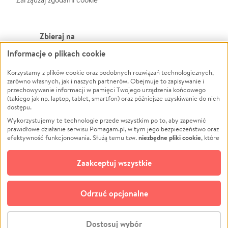
Zbieraj na
Informacje o plikach cookie
Leczenie
LGBTQ+
Zwierzęta
Powódź
Korzystamy z plików cookie oraz podobnych rozwiązań technologicznych,
zarówno własnych, jak i naszych partnerów. Obejmuje to zapisywanie i
Pożar
Wichura
przechowywanie informacji w pamięci Twojego urządzenia końcowego
(takiego jak np. laptop, tablet, smartfon) oraz późniejsze uzyskiwanie do nich
Ukraina
NGO
dostępu.
Sport
Religia
Wykorzystujemy te technologie przede wszystkim po to, aby zapewnić
Pomoc Finansowa
Edukacja
prawidłowe działanie serwisu Pomagam.pl, w tym jego bezpieczeństwo oraz
niezbędne pliki cookie
efektywność funkcjonowania. Służą temu tzw.
, które
Projekty
Podróż
pozostają zawsze aktywne.
Dowiedz się więcej
Pogrzeb
Impreza
opcjonalnych plików cookie
Dodatkowo, używamy
oraz podobnych
Zaakceptuj wszystkie
Społeczność lokalna
Ochrona środowiska
technologii do celów analitycznych i retargetingowych. Możesz wyrazić
zgodę na ich stosowanie lub jej odmówić. W dowolnym momencie masz
Kultura
Biznes
możliwość zmiany swoich preferencji na stronie „Zarządzaj zgodami cookie”,
Odrzuć opcjonalne
Polski
do której link znajdziesz w stopce serwisu Pomagam.pl. Opcjonalne pliki
cookie wykorzystywane są w następujących celach:
© CROWDING SP. Z O.O.
Analityka
– używamy tzw. plików cookie analitycznych, aby usprawniać
Dostosuj wybór
działanie serwisu Pomagam.pl. Dzięki nim możemy zrozumieć, jak