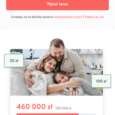
Wpłać teraz
Uważasz, że ta zbiórka zawiera
niedozwolone treści
?
Napisz do nas