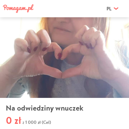
PL
Na odwiedziny wnuczek
0 zł
1 000 zł (Cel)
z