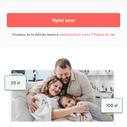
Wpłać teraz
Uważasz, że ta zbiórka zawiera
niedozwolone treści
?
Napisz do nas