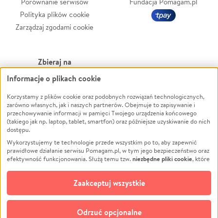
Porównanie serwisów
Fundacja Pomagam.pl
Polityka plików cookie
Zarządzaj zgodami cookie
Zbieraj na
Informacje o plikach cookie
Leczenie
LGBTQ+
Zwierzęta
Powódź
Korzystamy z plików cookie oraz podobnych rozwiązań technologicznych,
zarówno własnych, jak i naszych partnerów. Obejmuje to zapisywanie i
Pożar
Wichura
przechowywanie informacji w pamięci Twojego urządzenia końcowego
(takiego jak np. laptop, tablet, smartfon) oraz późniejsze uzyskiwanie do nich
Ukraina
NGO
dostępu.
Sport
Religia
Wykorzystujemy te technologie przede wszystkim po to, aby zapewnić
Pomoc Finansowa
Edukacja
prawidłowe działanie serwisu Pomagam.pl, w tym jego bezpieczeństwo oraz
niezbędne pliki cookie
efektywność funkcjonowania. Służą temu tzw.
, które
Projekty
Podróż
pozostają zawsze aktywne.
Dowiedz się więcej
Pogrzeb
Impreza
opcjonalnych plików cookie
Dodatkowo, używamy
oraz podobnych
Zaakceptuj wszystkie
Społeczność lokalna
Ochrona środowiska
technologii do celów analitycznych i retargetingowych. Możesz wyrazić
zgodę na ich stosowanie lub jej odmówić. W dowolnym momencie masz
Kultura
Biznes
możliwość zmiany swoich preferencji na stronie „Zarządzaj zgodami cookie”,
Odrzuć opcjonalne
Polski
do której link znajdziesz w stopce serwisu Pomagam.pl. Opcjonalne pliki