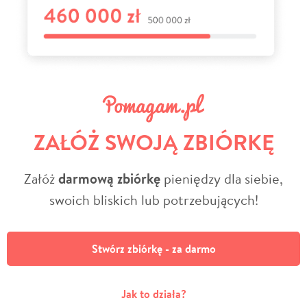
ZAŁÓŻ SWOJĄ ZBIÓRKĘ
Załóż
darmową zbiórkę
pieniędzy dla siebie,
swoich bliskich lub potrzebujących!
Stwórz zbiórkę - za darmo
Jak to działa?