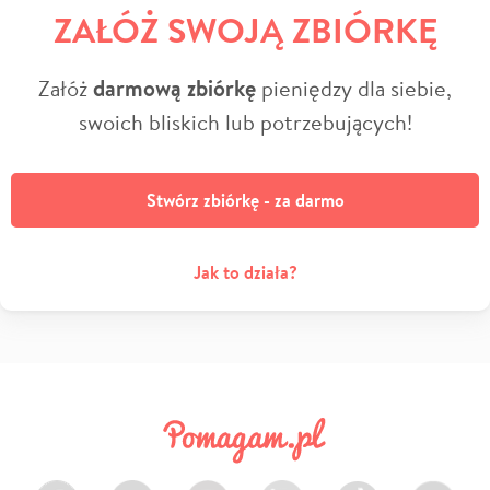
ZAŁÓŻ SWOJĄ ZBIÓRKĘ
Załóż
darmową zbiórkę
pieniędzy dla siebie,
swoich bliskich lub potrzebujących!
Stwórz zbiórkę - za darmo
Jak to działa?
Facebook
Twitter
Instagram
LinkedIn
TikTok
Youtube