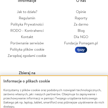
Informacje
O nas
Jak to działa?
Opinie
Regulamin
Raporty
Polityka Prywatności
Za darmo
RODO - Kontrahenci
Blog
Kontakt
Dla NGO
Porównanie serwisów
Fundacja Pomagam.pl
Polityka plików cookie
Zarządzaj zgodami cookie
Zbieraj na
Informacje o plikach cookie
Leczenie
LGBTQ+
Korzystamy z plików cookie oraz podobnych rozwiązań technologicznych,
Zwierzęta
Powódź
zarówno własnych, jak i naszych partnerów. Obejmuje to zapisywanie i
Pożar
Wichura
przechowywanie informacji w pamięci Twojego urządzenia końcowego
(takiego jak np. laptop, tablet, smartfon) oraz późniejsze uzyskiwanie do nich
Ukraina
NGO
dostępu.