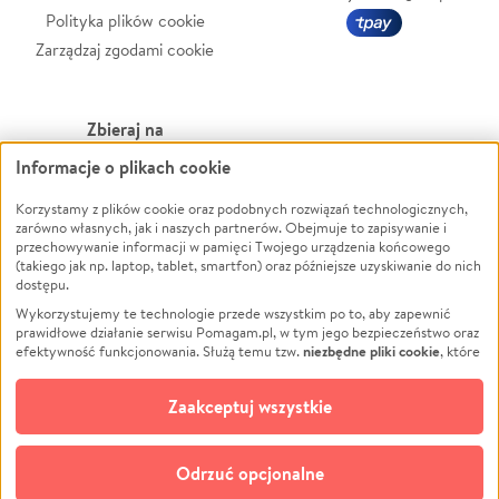
Polityka plików cookie
Zarządzaj zgodami cookie
Zbieraj na
Informacje o plikach cookie
Leczenie
LGBTQ+
Zwierzęta
Powódź
Korzystamy z plików cookie oraz podobnych rozwiązań technologicznych,
zarówno własnych, jak i naszych partnerów. Obejmuje to zapisywanie i
Pożar
Wichura
przechowywanie informacji w pamięci Twojego urządzenia końcowego
(takiego jak np. laptop, tablet, smartfon) oraz późniejsze uzyskiwanie do nich
Ukraina
NGO
dostępu.
Sport
Religia
Wykorzystujemy te technologie przede wszystkim po to, aby zapewnić
Pomoc Finansowa
Edukacja
prawidłowe działanie serwisu Pomagam.pl, w tym jego bezpieczeństwo oraz
niezbędne pliki cookie
efektywność funkcjonowania. Służą temu tzw.
, które
Projekty
Podróż
pozostają zawsze aktywne.
Dowiedz się więcej
Pogrzeb
Impreza
opcjonalnych plików cookie
Dodatkowo, używamy
oraz podobnych
Zaakceptuj wszystkie
Społeczność lokalna
Ochrona środowiska
technologii do celów analitycznych i retargetingowych. Możesz wyrazić
zgodę na ich stosowanie lub jej odmówić. W dowolnym momencie masz
Kultura
Biznes
możliwość zmiany swoich preferencji na stronie „Zarządzaj zgodami cookie”,
Odrzuć opcjonalne
Polski
do której link znajdziesz w stopce serwisu Pomagam.pl. Opcjonalne pliki
cookie wykorzystywane są w następujących celach: