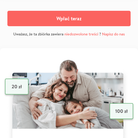
Wpłać teraz
Uważasz, że ta zbiórka zawiera
niedozwolone treści
?
Napisz do nas