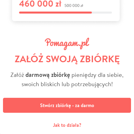
ZAŁÓŻ SWOJĄ ZBIÓRKĘ
Załóż
darmową zbiórkę
pieniędzy dla siebie,
swoich bliskich lub potrzebujących!
Stwórz zbiórkę - za darmo
Jak to działa?