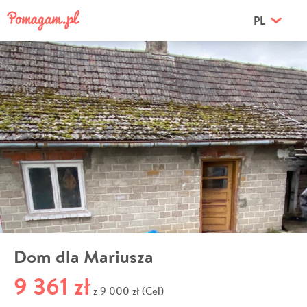
PL
Dom dla Mariusza
9 361 zł
9 000 zł (Cel)
z