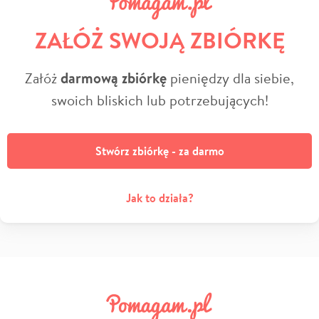
ZAŁÓŻ SWOJĄ ZBIÓRKĘ
Załóż
darmową zbiórkę
pieniędzy dla siebie,
swoich bliskich lub potrzebujących!
Stwórz zbiórkę - za darmo
Jak to działa?