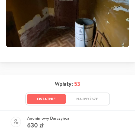
Wpłaty:
53
OSTATNIE
NAJWYŻSZE
Anonimowy Darczyńca
630
zł