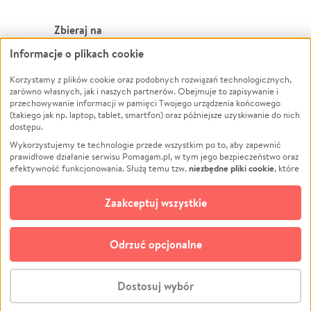
Zbieraj na
Informacje o plikach cookie
Leczenie
LGBTQ+
Zwierzęta
Powódź
Korzystamy z plików cookie oraz podobnych rozwiązań technologicznych,
zarówno własnych, jak i naszych partnerów. Obejmuje to zapisywanie i
Pożar
Wichura
przechowywanie informacji w pamięci Twojego urządzenia końcowego
(takiego jak np. laptop, tablet, smartfon) oraz późniejsze uzyskiwanie do nich
Ukraina
NGO
dostępu.
Sport
Religia
Wykorzystujemy te technologie przede wszystkim po to, aby zapewnić
Pomoc Finansowa
Edukacja
prawidłowe działanie serwisu Pomagam.pl, w tym jego bezpieczeństwo oraz
niezbędne pliki cookie
efektywność funkcjonowania. Służą temu tzw.
, które
Projekty
Podróż
pozostają zawsze aktywne.
Dowiedz się więcej
Pogrzeb
Impreza
opcjonalnych plików cookie
Dodatkowo, używamy
oraz podobnych
Zaakceptuj wszystkie
Społeczność lokalna
Ochrona środowiska
technologii do celów analitycznych i retargetingowych. Możesz wyrazić
zgodę na ich stosowanie lub jej odmówić. W dowolnym momencie masz
Kultura
Biznes
możliwość zmiany swoich preferencji na stronie „Zarządzaj zgodami cookie”,
Odrzuć opcjonalne
Polski
do której link znajdziesz w stopce serwisu Pomagam.pl. Opcjonalne pliki
cookie wykorzystywane są w następujących celach:
© CROWDING SP. Z O.O.
Analityka
– używamy tzw. plików cookie analitycznych, aby usprawniać
Dostosuj wybór
działanie serwisu Pomagam.pl. Dzięki nim możemy zrozumieć, jak
użytkownicy korzystają z naszego serwisu – skąd trafiają do serwisu, jak
Stwórz zbiórkę - za darmo
długo z niego korzystają i jak się po nim poruszają. Pozwala nam to na