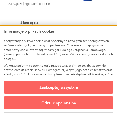
Zarządzaj zgodami cookie
Zbieraj na
Informacje o plikach cookie
Leczenie
LGBTQ+
Zwierzęta
Powódź
Korzystamy z plików cookie oraz podobnych rozwiązań technologicznych,
zarówno własnych, jak i naszych partnerów. Obejmuje to zapisywanie i
Pożar
Wichura
przechowywanie informacji w pamięci Twojego urządzenia końcowego
(takiego jak np. laptop, tablet, smartfon) oraz późniejsze uzyskiwanie do nich
Ukraina
NGO
dostępu.
Sport
Religia
Wykorzystujemy te technologie przede wszystkim po to, aby zapewnić
Pomoc Finansowa
Edukacja
prawidłowe działanie serwisu Pomagam.pl, w tym jego bezpieczeństwo oraz
niezbędne pliki cookie
efektywność funkcjonowania. Służą temu tzw.
, które
Projekty
Podróż
pozostają zawsze aktywne.
Dowiedz się więcej
Pogrzeb
Impreza
opcjonalnych plików cookie
Dodatkowo, używamy
oraz podobnych
Zaakceptuj wszystkie
Społeczność lokalna
Ochrona środowiska
technologii do celów analitycznych i retargetingowych. Możesz wyrazić
zgodę na ich stosowanie lub jej odmówić. W dowolnym momencie masz
Kultura
Biznes
możliwość zmiany swoich preferencji na stronie „Zarządzaj zgodami cookie”,
Odrzuć opcjonalne
Polski
do której link znajdziesz w stopce serwisu Pomagam.pl. Opcjonalne pliki
cookie wykorzystywane są w następujących celach:
© CROWDING SP. Z O.O.
Analityka
– używamy tzw. plików cookie analitycznych, aby usprawniać