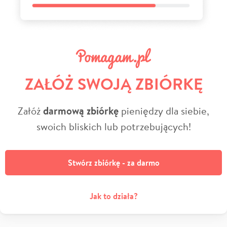
ZAŁÓŻ SWOJĄ ZBIÓRKĘ
Załóż
darmową zbiórkę
pieniędzy dla siebie,
swoich bliskich lub potrzebujących!
Stwórz zbiórkę - za darmo
Jak to działa?