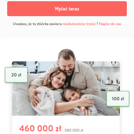
Wpłać teraz
Uważasz, że ta zbiórka zawiera
niedozwolone treści
?
Napisz do nas