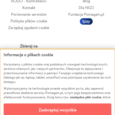
RODO - Kontrahenci
Blog
Kontakt
Dla NGO
Porównanie serwisów
Fundacja Pomagam.pl
Polityka plików cookie
Zarządzaj zgodami cookie
Zbieraj na
Informacje o plikach cookie
Leczenie
LGBTQ+
Zwierzęta
Powódź
Korzystamy z plików cookie oraz podobnych rozwiązań technologicznych,
zarówno własnych, jak i naszych partnerów. Obejmuje to zapisywanie i
Pożar
Wichura
przechowywanie informacji w pamięci Twojego urządzenia końcowego
(takiego jak np. laptop, tablet, smartfon) oraz późniejsze uzyskiwanie do nich
Ukraina
NGO
dostępu.
Sport
Religia
Wykorzystujemy te technologie przede wszystkim po to, aby zapewnić
Pomoc Finansowa
Edukacja
prawidłowe działanie serwisu Pomagam.pl, w tym jego bezpieczeństwo oraz
niezbędne pliki cookie
efektywność funkcjonowania. Służą temu tzw.
, które
Projekty
Podróż
pozostają zawsze aktywne.
Dowiedz się więcej
Pogrzeb
Impreza
opcjonalnych plików cookie
Dodatkowo, używamy
oraz podobnych
Zaakceptuj wszystkie
Społeczność lokalna
Ochrona środowiska
technologii do celów analitycznych i retargetingowych. Możesz wyrazić