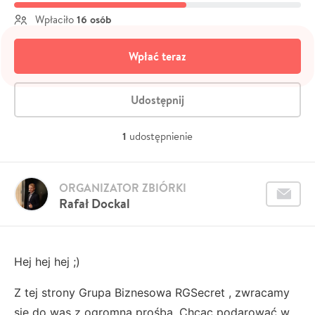
16 osób
Wpłaciło
Wpłać teraz
Udostępnij
1
udostępnienie
ORGANIZATOR ZBIÓRKI
Rafał Dockal
Hej hej hej ;)
Z tej strony Grupa Biznesowa RGSecret , zwracamy
się do was z ogromną prośbą. Chcąc podarować w