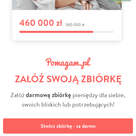
ZAŁÓŻ SWOJĄ ZBIÓRKĘ
Załóż
darmową zbiórkę
pieniędzy dla siebie,
swoich bliskich lub potrzebujących!
Stwórz zbiórkę - za darmo