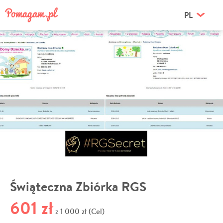
PL
Świąteczna Zbiórka RGS
601 zł
1 000 zł (Cel)
z