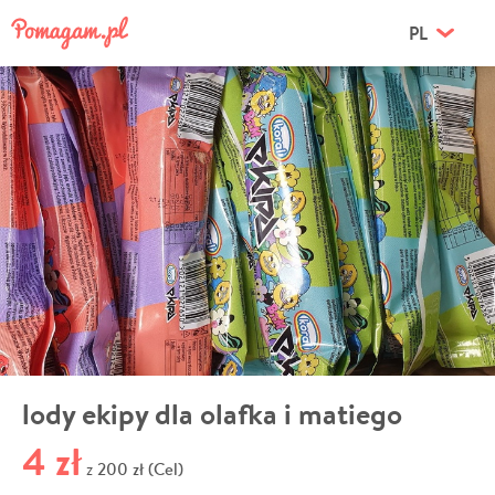
PL
lody ekipy dla olafka i matiego
4 zł
200 zł (Cel)
z