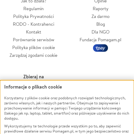
Jak to działa?
Opinie
Regulamin
Raporty
Polityka Prywatności
Za darmo
RODO - Kontrahenci
Blog
Kontakt
Dla NGO
Porównanie serwisów
Fundacja Pomagam.pl
Polityka plików cookie
Zarządzaj zgodami cookie
Zbieraj na
Informacje o plikach cookie
Leczenie
LGBTQ+
Zwierzęta
Powódź
Korzystamy z plików cookie oraz podobnych rozwiązań technologicznych,
zarówno własnych, jak i naszych partnerów. Obejmuje to zapisywanie i
Pożar
Wichura
przechowywanie informacji w pamięci Twojego urządzenia końcowego
(takiego jak np. laptop, tablet, smartfon) oraz późniejsze uzyskiwanie do nich
Ukraina
NGO
dostępu.
Sport
Religia
Wykorzystujemy te technologie przede wszystkim po to, aby zapewnić
Pomoc Finansowa
Edukacja
prawidłowe działanie serwisu Pomagam.pl, w tym jego bezpieczeństwo oraz