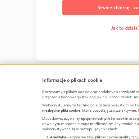
Stwórz zbiórkę - z
Jak to działa
Informacje o plikach cookie
Korzystamy z plików cookie oraz podobnych rozwiązań t
Infor
urządzenia końcowego (takiego jak np. laptop, tablet, sm
Wykorzystujemy te technologie przede wszystkim po to,
Jak to 
niezbędne pliki cookie
, które pozostają zawsze aktywne.
Facebook
Twitter
Instagram
Regula
opcjonalnych plików cookie
Dodatkowo, używamy
oraz p
dowolnym momencie masz możliwość zmiany swoich prefere
Polity
LinkedIn
TikTok
Youtube
wykorzystywane są w następujących celach:
RODO -
Analityka
– używamy tzw. plików cookie analityczny