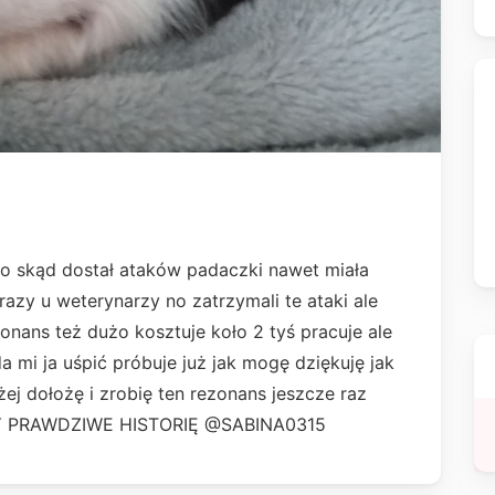
o skąd dostał ataków padaczki nawet miała
razy u weterynarzy no zatrzymali te ataki ale
ans też dużo kosztuje koło 2 tyś pracuje ale
 mi ja uśpić próbuje już jak mogę dziękuję jak
ej dołożę i zrobię ten rezonans jeszcze raz
OTY PRAWDZIWE HISTORIĘ @SABINA0315