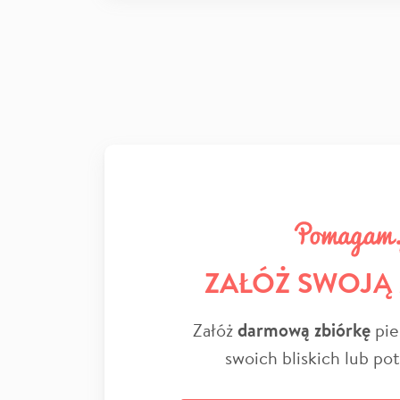
ZAŁÓŻ SWOJĄ
Załóż
darmową zbiórkę
pie
swoich bliskich lub po