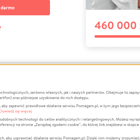
a darmo
?
echnologicznych, zarówno własnych, jak i naszych partnerów. Obejmuje to zapis
macje
O nas
Zbieraj n
artfon) oraz późniejsze uzyskiwanie do nich dostępu.
 aby zapewnić prawidłowe działanie serwisu Pomagam.pl, w tym jego bezpieczeń
działa?
Opinie
Leczenie
Dowiedz się więcej
min
Raporty
Zwierzęta
odobnych technologii do celów analitycznych i retargetingowych. Możesz wyrazi
ncji na stronie „Zarządzaj zgodami cookie”, do której link znajdziesz w stopce
ka Prywatności
Za darmo
Pożar
 Kontrahenci
Blog
Ukraina
ch, aby usprawniać działanie serwisu Pomagam.pl. Dzięki nim możemy zrozumieć, j