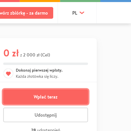
wórz zbiórkę - za darmo
PL
0 zł
2 000 zł (Cel)
z
Dokonaj pierwszej wpłaty.
Każda złotówka się liczy.
Wpłać teraz
Udostępnij
28
udostępnień