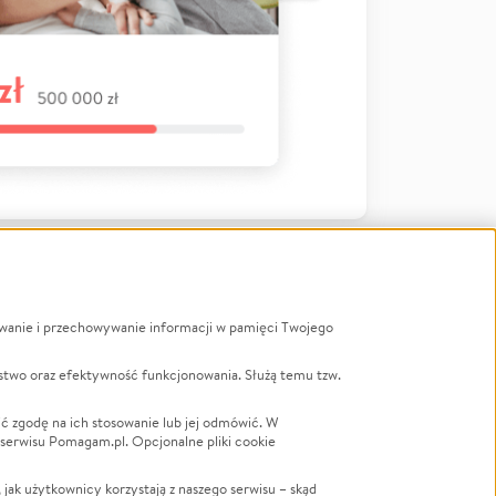
ywanie i przechowywanie informacji w pamięci Twojego
a
stwo oraz efektywność funkcjonowania. Służą temu tzw.
LGBTQ+
Powódź
ć zgodę na ich stosowanie lub jej odmówić. W
 serwisu Pomagam.pl. Opcjonalne pliki cookie
Wichura
NGO
ak użytkownicy korzystają z naszego serwisu – skąd