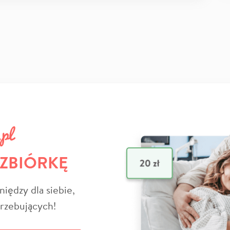
 ZBIÓRKĘ
niędzy dla siebie,
trzebujących!