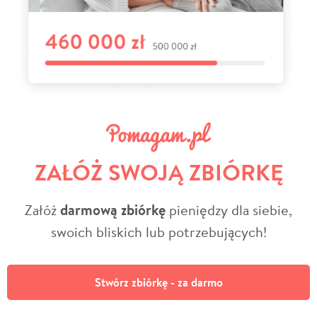
ZAŁÓŻ SWOJĄ ZBIÓRKĘ
Załóż
darmową zbiórkę
pieniędzy dla siebie,
swoich bliskich lub potrzebujących!
Stwórz zbiórkę - za darmo