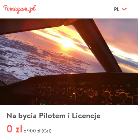
PL
Na bycia Pilotem i Licencje
0 zł
900 zł (Cel)
z