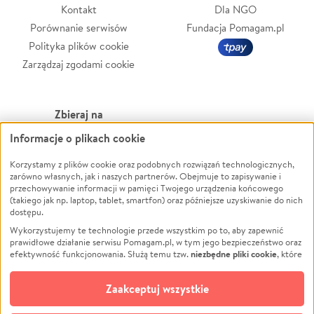
Kontakt
Dla NGO
Porównanie serwisów
Fundacja Pomagam.pl
Polityka plików cookie
Zarządzaj zgodami cookie
Zbieraj na
Informacje o plikach cookie
Leczenie
LGBTQ+
Zwierzęta
Powódź
Korzystamy z plików cookie oraz podobnych rozwiązań technologicznych,
zarówno własnych, jak i naszych partnerów. Obejmuje to zapisywanie i
Pożar
Wichura
przechowywanie informacji w pamięci Twojego urządzenia końcowego
(takiego jak np. laptop, tablet, smartfon) oraz późniejsze uzyskiwanie do nich
Ukraina
NGO
dostępu.
Sport
Religia
Wykorzystujemy te technologie przede wszystkim po to, aby zapewnić
Pomoc Finansowa
Edukacja
prawidłowe działanie serwisu Pomagam.pl, w tym jego bezpieczeństwo oraz
niezbędne pliki cookie
efektywność funkcjonowania. Służą temu tzw.
, które
Projekty
Podróż
pozostają zawsze aktywne.
Dowiedz się więcej
Pogrzeb
Impreza
opcjonalnych plików cookie
Dodatkowo, używamy
oraz podobnych
Zaakceptuj wszystkie
Społeczność lokalna
Ochrona środowiska
technologii do celów analitycznych i retargetingowych. Możesz wyrazić
zgodę na ich stosowanie lub jej odmówić. W dowolnym momencie masz
Kultura
Biznes