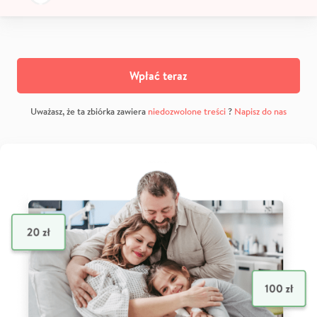
Wpłać teraz
Uważasz, że ta zbiórka zawiera
niedozwolone treści
?
Napisz do nas