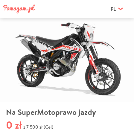
PL
Na SuperMotoprawo jazdy
0 zł
7 500 zł (Cel)
z