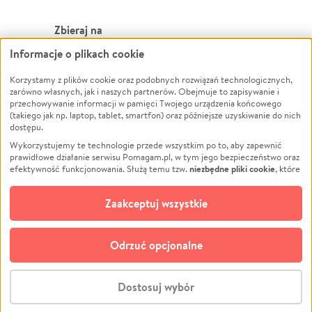
Zbieraj na
Informacje o plikach cookie
Leczenie
LGBTQ+
Zwierzęta
Powódź
Korzystamy z plików cookie oraz podobnych rozwiązań technologicznych,
zarówno własnych, jak i naszych partnerów. Obejmuje to zapisywanie i
Pożar
Wichura
przechowywanie informacji w pamięci Twojego urządzenia końcowego
(takiego jak np. laptop, tablet, smartfon) oraz późniejsze uzyskiwanie do nich
Ukraina
NGO
dostępu.
Sport
Religia
Wykorzystujemy te technologie przede wszystkim po to, aby zapewnić
Pomoc Finansowa
Edukacja
prawidłowe działanie serwisu Pomagam.pl, w tym jego bezpieczeństwo oraz
niezbędne pliki cookie
efektywność funkcjonowania. Służą temu tzw.
, które
Projekty
Podróż
pozostają zawsze aktywne.
Dowiedz się więcej
Pogrzeb
Impreza
opcjonalnych plików cookie
Dodatkowo, używamy
oraz podobnych
Zaakceptuj wszystkie
Społeczność lokalna
Ochrona środowiska
technologii do celów analitycznych i retargetingowych. Możesz wyrazić
zgodę na ich stosowanie lub jej odmówić. W dowolnym momencie masz
Kultura
Biznes
możliwość zmiany swoich preferencji na stronie „Zarządzaj zgodami cookie”,
Odrzuć opcjonalne
Polski
do której link znajdziesz w stopce serwisu Pomagam.pl. Opcjonalne pliki
cookie wykorzystywane są w następujących celach:
© CROWDING SP. Z O.O.
Analityka
– używamy tzw. plików cookie analitycznych, aby usprawniać
Dostosuj wybór
działanie serwisu Pomagam.pl. Dzięki nim możemy zrozumieć, jak
użytkownicy korzystają z naszego serwisu – skąd trafiają do serwisu, jak
Stwórz zbiórkę - za darmo
długo z niego korzystają i jak się po nim poruszają. Pozwala nam to na