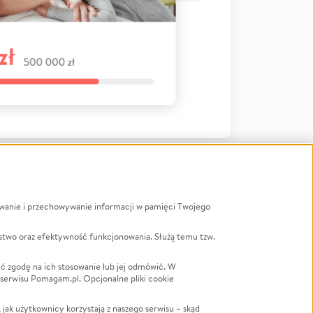
ywanie i przechowywanie informacji w pamięci Twojego
a
stwo oraz efektywność funkcjonowania. Służą temu tzw.
LGBTQ+
Powódź
ć zgodę na ich stosowanie lub jej odmówić. W
 serwisu Pomagam.pl. Opcjonalne pliki cookie
Wichura
NGO
ak użytkownicy korzystają z naszego serwisu – skąd