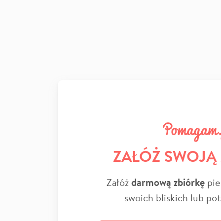
ZAŁÓŻ SWOJĄ
Załóż
darmową zbiórkę
pie
swoich bliskich lub po