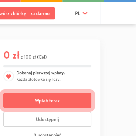
wórz zbiórkę - za darmo
PL
0 zł
100 zł (Cel)
z
Dokonaj pierwszej wpłaty.
Każda złotówka się liczy.
Wpłać teraz
Udostępnij
0
udostępnień