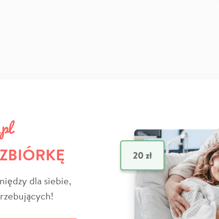
 ZBIÓRKĘ
niędzy dla siebie,
trzebujących!