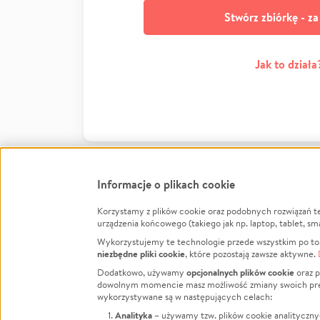
Stwórz zbiórkę - z
Jak to działa
Informacje o plikach cookie
Korzystamy z plików cookie oraz podobnych rozwiązań t
Infor
urządzenia końcowego (takiego jak np. laptop, tablet, sm
Wykorzystujemy te technologie przede wszystkim po to,
Jak to 
niezbędne pliki cookie
, które pozostają zawsze aktywne.
Facebook
Twitter
Instagram
Regula
opcjonalnych plików cookie
Dodatkowo, używamy
oraz p
dowolnym momencie masz możliwość zmiany swoich prefere
Polity
LinkedIn
TikTok
Youtube
wykorzystywane są w następujących celach:
RODO -
Analityka
– używamy tzw. plików cookie analityczny