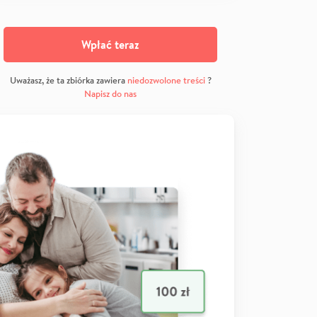
Wpłać teraz
Uważasz, że ta zbiórka zawiera
niedozwolone treści
?
Napisz do nas