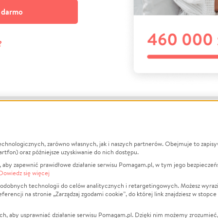
a darmo
?
echnologicznych, zarówno własnych, jak i naszych partnerów. Obejmuje to zapis
macje
O nas
Zbieraj n
artfon) oraz późniejsze uzyskiwanie do nich dostępu.
 aby zapewnić prawidłowe działanie serwisu Pomagam.pl, w tym jego bezpieczeń
działa?
Opinie
Leczenie
Dowiedz się więcej
min
Raporty
Zwierzęta
odobnych technologii do celów analitycznych i retargetingowych. Możesz wyrazi
ncji na stronie „Zarządzaj zgodami cookie”, do której link znajdziesz w stopce
ka Prywatności
Za darmo
Pożar
 Kontrahenci
Blog
Ukraina
ch, aby usprawniać działanie serwisu Pomagam.pl. Dzięki nim możemy zrozumieć, j