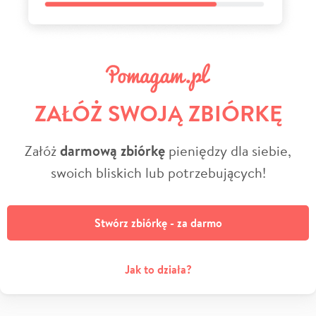
ZAŁÓŻ SWOJĄ ZBIÓRKĘ
Załóż
darmową zbiórkę
pieniędzy dla siebie,
swoich bliskich lub potrzebujących!
Stwórz zbiórkę - za darmo
Jak to działa?