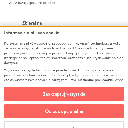
Zarządzaj zgodami cookie
Zbieraj na
Informacje o plikach cookie
Leczenie
LGBTQ+
Korzystamy z plików cookie oraz podobnych rozwiązań technologicznych,
Zwierzęta
Powódź
zarówno własnych, jak i naszych partnerów. Obejmuje to zapisywanie i
Pożar
Wichura
przechowywanie informacji w pamięci Twojego urządzenia końcowego
(takiego jak np. laptop, tablet, smartfon) oraz późniejsze uzyskiwanie do nich
Ukraina
NGO
dostępu.
Sport
Religia
Wykorzystujemy te technologie przede wszystkim po to, aby zapewnić
Pomoc Finansowa
Edukacja
prawidłowe działanie serwisu Pomagam.pl, w tym jego bezpieczeństwo oraz
niezbędne pliki cookie
efektywność funkcjonowania. Służą temu tzw.
, które
Projekty
Podróż
pozostają zawsze aktywne.
Dowiedz się więcej
Pogrzeb
Impreza
opcjonalnych plików cookie
Dodatkowo, używamy
oraz podobnych
Zaakceptuj wszystkie
Społeczność lokalna
Ochrona środowiska
technologii do celów analitycznych i retargetingowych. Możesz wyrazić
zgodę na ich stosowanie lub jej odmówić. W dowolnym momencie masz
Kultura
Biznes
możliwość zmiany swoich preferencji na stronie „Zarządzaj zgodami cookie”,
Odrzuć opcjonalne
Polski
do której link znajdziesz w stopce serwisu Pomagam.pl. Opcjonalne pliki
cookie wykorzystywane są w następujących celach:
© CROWDING SP. Z O.O.
Analityka
– używamy tzw. plików cookie analitycznych, aby usprawniać