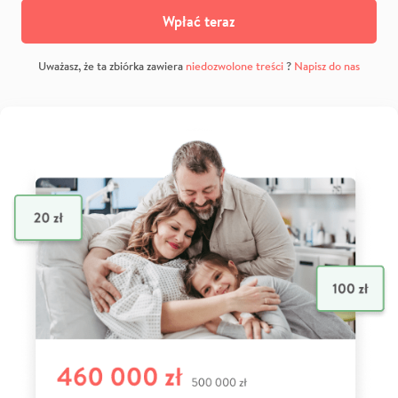
Wpłać teraz
Uważasz, że ta zbiórka zawiera
niedozwolone treści
?
Napisz do nas