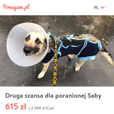
PL
Druga szansa dla poranionej Saby
615 zł
2 500 zł (Cel)
z